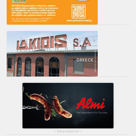
▴
Advertisement
▴