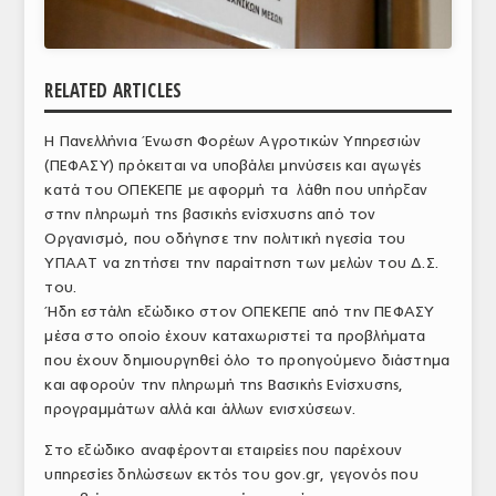
ΑΝΑΛΥΣΕΙΣ
ΕΜΠΟΡΙΚΟΣ ΚΑΤΑΛΟΓΟΣ
RELATED ARTICLES
ΠΑΡΑΓΩΓΗ & ΕΜΠΟΡΙΑ
H Πανελλήνια Ένωση Φορέων Αγροτικών Υπηρεσιών
ΣΦΑΓΕΙΑ
(ΠΕΦΑΣΥ) πρόκειται να υποβάλει μηνύσεις και αγωγές
κατά του ΟΠΕΚΕΠΕ με αφορμή τα λάθη που υπήρξαν
ΠΡΩΤΕΣ ΥΛΕΣ
στην πληρωμή της βασικής ενίσχυσης από τον
Οργανισμό, που οδήγησε την πολιτική ηγεσία του
ΕΞΟΠΛΙΣΜΟΣ
ΥΠΑΑΤ να ζητήσει την παραίτηση των μελών του Δ.Σ.
του.
ΥΠΗΡΕΣΙΕΣ
Ήδη εστάλη εξώδικο στον ΟΠΕΚΕΠΕ από την ΠΕΦΑΣΥ
μέσα στο οποίο έχουν καταχωριστεί τα προβλήματα
ΕΜΠΟΡΙΚΟΙ ΑΝΤΙΠΡΟΣΩΠΟΙ
που έχουν δημιουργηθεί όλο το προηγούμενο διάστημα
και αφορούν την πληρωμή της Βασικής Ενίσχυσης,
ΝΟΜΟΘΕΣΙΑ
προγραμμάτων αλλά και άλλων ενισχύσεων.
ΕΛΛΗΝΙΚΗ ΝΟΜΟΘΕΣΙΑ
Στο εξώδικο αναφέρονται εταιρείες που παρέχουν
υπηρεσίες δηλώσεων εκτός του gov.gr, γεγονός που
ΕΥΡΩΠΑΪΚΗ ΝΟΜΟΘΕΣΙΑ