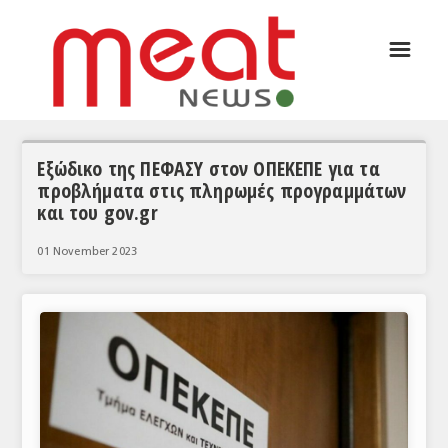
☰
ΑΡΘΡΟΓΡΑΦΙΑ
ΕΛΛΑΔΑ
ΕΙΔΗΣΕΙΣ
Εξώδικο της ΠΕΦΑΣΥ στον ΟΠΕΚΕΠΕ για τα
προβλήματα στις πληρωμές προγραμμάτων
ΣΥΝΕΝΤΕΥΞΕΙΣ
και του gov.gr
ΘΕΜΑΤΑ
01 November 2023
ΑΝΑΛΥΣΕΙΣ
ΚΟΣΜΟΣ
ΕΙΔΗΣΕΙΣ
ΕΥΡΩΠΑΪΚΕΣ ΑΠΟΦΑΣΕΙΣ
ΘΕΜΑΤΑ