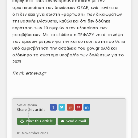
παραβιάζει τους κανονισμούς σε σχέση με την
ΤΟ ΠΕΡΙΟΔΙΚΟ
οριστικοποίηση των δηλώσεων ΟΣΔΕ, ενώ τονίζεται
ότι δεν έχει γίνει σωστή «φόρτωση» των δικαιωμάτων
Profile
της Βασικής Ενίσχυσης, καθώς και ότι δεν δόθηκε
παράταση των 10 ημερών στην υλοποίηση των
ΑΡΧΕΙΟ ΤΕΥΧΩΝ
µεταβιβάσεων. Με το εξώδικο η ΠΕΦΑΣΥ ζητά τη λήψη
των άμεσων μέτρων για την κατάσταση αυτή που θέτει
ΣΥΝΕΔΡΙΟ ΚΡΕΑΤΟΣ
υπό αμφισβήτηση την ασφάλεια του gov.gr αλλά και
ολόκληρο το σύστημα υποβολής των δηλώσεων για το
2023.
Πηγή: ertnews.gr
Social media





Share this article
Print this article
Send e-mail

✉
01 November 2023