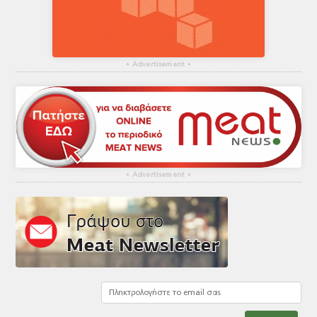
▴
Advertisement
▴
▴
Advertisement
▴