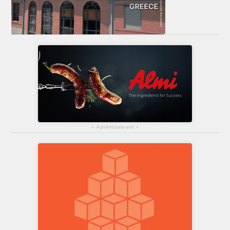
▴
Advertisement
▴