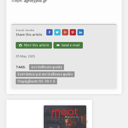
Πηγή: agrotypos.gr
ΤΟ ΠΕΡΙΟΔΙΚΟ
Profile
ΑΡΧΕΙΟ ΤΕΥΧΩΝ
Social media





Share this article
ΣΥΝΕΔΡΙΟ ΚΡΕΑΤΟΣ
Print this article
Send e-mail

✉
05 May 2025
αυτόχθονες φυλές
TAGS:
Ενστάσεις για αυτόχθονες φυλές
Παρέμβαση Π3-70-1.5