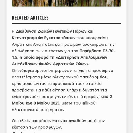
ΑΝΑΛΥΣΕΙΣ
RELATED ARTICLES
ΕΜΠΟΡΙΚΟΣ ΚΑΤΑΛΟΓΟΣ
Η
Διεύθυνση Ζωικών Γενετικών Πόρων και
ΠΑΡΑΓΩΓΗ & ΕΜΠΟΡΙΑ
Κτηνοτροφικών Εγκαταστάσεων
του υπουργείου
ΣΦΑΓΕΙΑ
Αγροτικής Ανάπτυξης και Τροφίμων ολοκλήρωσε την
αξιολόγηση των αιτήσεων για την
Παρέμβαση Π3-70-
ΠΡΩΤΕΣ ΥΛΕΣ
1.5, η οποία αφορά τη «Διατήρηση Απειλούμενων
Αυτόχθονων Φυλών Αγροτικών Ζώων».
ΕΞΟΠΛΙΣΜΟΣ
Οι ενδιαφερόμενοι ενημερώνονται για τα προσωρινά
αποτελέσματα μέσω ηλεκτρονικού ταχυδρομείου,
ΥΠΗΡΕΣΙΕΣ
χρησιμοποιώντας τα προσωπικά τους στοιχεία
πρόσβασης. Για κάθε αίτηση υπάρχει δυνατότητα
ΕΜΠΟΡΙΚΟΙ ΑΝΤΙΠΡΟΣΩΠΟΙ
ενδικοφανούς προσφυγής εντός επτά ημερών,
από 2
Μαΐου έως 8 Μαΐου 2025,
μέσω του ειδικού
ΝΟΜΟΘΕΣΙΑ
ηλεκτρονικού συστήματος.
ΕΛΛΗΝΙΚΗ ΝΟΜΟΘΕΣΙΑ
Οι τελικές αποφάσεις θα ανακοινωθούν μετά την
εξέταση των προσφυγών.
ΕΥΡΩΠΑΪΚΗ ΝΟΜΟΘΕΣΙΑ