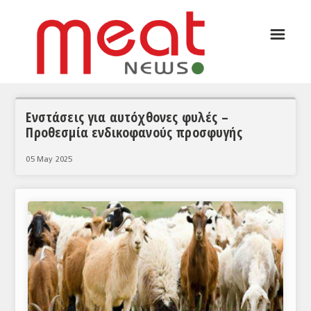
☰
ΑΡΘΡΟΓΡΑΦΙΑ
ΕΛΛΑΔΑ
ΕΙΔΗΣΕΙΣ
Ενστάσεις για αυτόχθονες φυλές –
Προθεσμία ενδικοφανούς προσφυγής
ΣΥΝΕΝΤΕΥΞΕΙΣ
05 May 2025
ΘΕΜΑΤΑ
ΑΝΑΛΥΣΕΙΣ
ΚΟΣΜΟΣ
ΕΙΔΗΣΕΙΣ
ΕΥΡΩΠΑΪΚΕΣ ΑΠΟΦΑΣΕΙΣ
ΘΕΜΑΤΑ