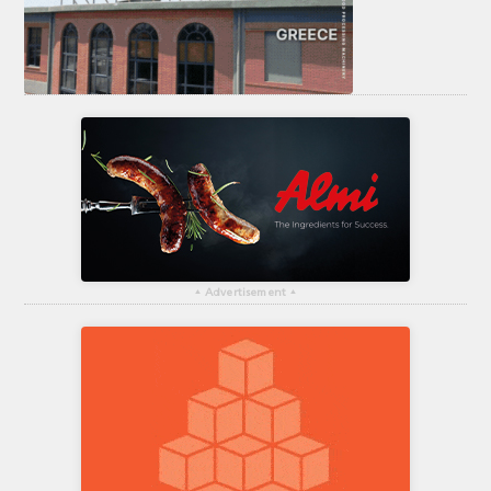
▴
Advertisement
▴