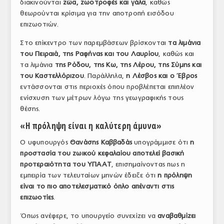
διακινούνται
ζώα, ζωοτροφές και γάλα
, καθώς
θεωρούνται κρίσιμα για την αποτροπή εισόδου
επιζωοτιών.
Στο επίκεντρο των παρεμβάσεων βρίσκονται
τα λιμάνια
του Πειραιά, της Ραφήνας και του Λαυρίου
, καθώς και
τα λιμάνια
της Ρόδου, της Κω, της Λέρου, της Σύμης και
του Καστελλόριζου
. Παράλληλα,
η Λέσβος και ο Έβρος
εντάσσονται στις περιοχές όπου προβλέπεται επιπλέον
ενίσχυση των μέτρων λόγω της γεωγραφικής τους
θέσης.
«Η πρόληψη είναι η καλύτερη άμυνα»
Ο υφυπουργός
Θανάσης Καββαδάς
υπογράμμισε ότι
η
προστασία του ζωικού κεφαλαίου αποτελεί βασική
προτεραιότητα του ΥΠΑΑΤ
, επισημαίνοντας πως η
εμπειρία των τελευταίων μηνών έδειξε ότι
η πρόληψη
είναι το πιο αποτελεσματικό όπλο απέναντι στις
επιζωοτίες
.
Όπως ανέφερε, το υπουργείο συνεχίζει να
αναβαθμίζει