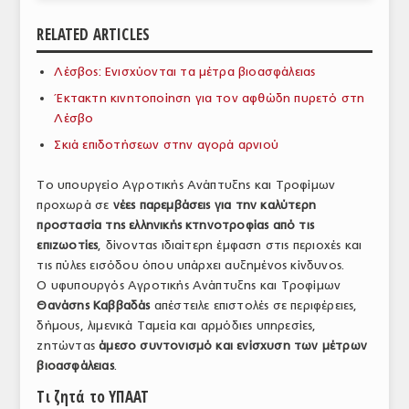
ΑΝΑΛΥΣΕΙΣ
RELATED ARTICLES
ΕΜΠΟΡΙΚΟΣ ΚΑΤΑΛΟΓΟΣ
Λέσβος: Ενισχύονται τα μέτρα βιοασφάλειας
Έκτακτη κινητοποίηση για τον αφθώδη πυρετό στη
ΠΑΡΑΓΩΓΗ & ΕΜΠΟΡΙΑ
Λέσβο
ΣΦΑΓΕΙΑ
Σκιά επιδοτήσεων στην αγορά αρνιού
ΠΡΩΤΕΣ ΥΛΕΣ
Το υπουργείο Αγροτικής Ανάπτυξης και Τροφίμων
προχωρά σε
νέες παρεμβάσεις για την καλύτερη
ΕΞΟΠΛΙΣΜΟΣ
προστασία της ελληνικής κτηνοτροφίας από τις
επιζωοτίες
, δίνοντας ιδιαίτερη έμφαση στις περιοχές και
ΥΠΗΡΕΣΙΕΣ
τις πύλες εισόδου όπου υπάρχει αυξημένος κίνδυνος.
ΕΜΠΟΡΙΚΟΙ ΑΝΤΙΠΡΟΣΩΠΟΙ
Ο υφυπουργός Αγροτικής Ανάπτυξης και Τροφίμων
Θανάσης Καββαδάς
απέστειλε επιστολές σε περιφέρειες,
ΝΟΜΟΘΕΣΙΑ
δήμους, λιμενικά Ταμεία και αρμόδιες υπηρεσίες,
ζητώντας
άμεσο συντονισμό και ενίσχυση των μέτρων
ΕΛΛΗΝΙΚΗ ΝΟΜΟΘΕΣΙΑ
βιοασφάλειας
.
ΕΥΡΩΠΑΪΚΗ ΝΟΜΟΘΕΣΙΑ
Τι ζητά το ΥΠΑΑΤ