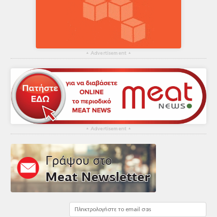
▴
Advertisement
▴
▴
Advertisement
▴