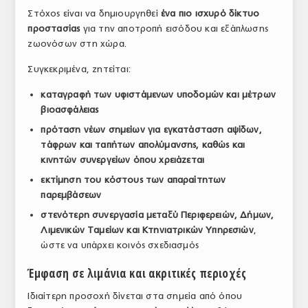
Στόχος είναι να δημιουργηθεί
ένα πιο ισχυρό δίκτυο
ΤΟ ΠΕΡΙΟΔΙΚΟ
προστασίας
για την αποτροπή εισόδου και εξάπλωσης
Profile
ζωονόσων στη χώρα.
Συγκεκριμένα, ζητείται:
ΑΡΧΕΙΟ ΤΕΥΧΩΝ
καταγραφή των υφιστάμενων υποδομών και μέτρων
ΣΥΝΕΔΡΙΟ ΚΡΕΑΤΟΣ
βιοασφάλειας
πρόταση νέων σημείων για εγκατάσταση αψίδων,
τάφρων και ταπήτων απολύμανσης, καθώς και
κινητών συνεργείων όπου χρειάζεται
εκτίμηση του κόστους των απαραίτητων
παρεμβάσεων
στενότερη συνεργασία μεταξύ Περιφερειών, Δήμων,
Λιμενικών Ταμείων και Κτηνιατρικών Υπηρεσιών
,
ώστε να υπάρχει κοινός σχεδιασμός
Έμφαση σε λιμάνια και ακριτικές περιοχές
Ιδιαίτερη προσοχή δίνεται στα σημεία από όπου