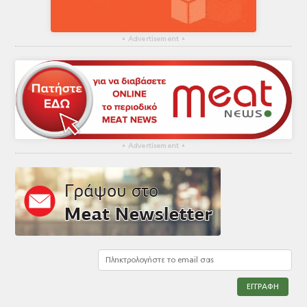
▴
Advertisement
▴
▴
Advertisement
▴