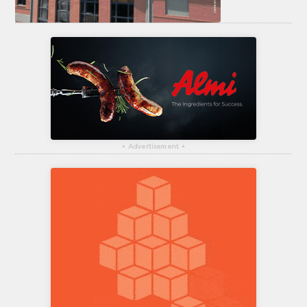
▴
Advertisement
▴