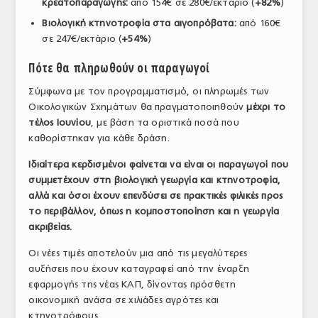
κρεατοπαραγωγής:
από 154€ σε 280€/εκτάριο (
+82%
)
Βιολογική κτηνοτροφία στα αιγοπρόβατα:
από 160€
σε 247€/εκτάριο (
+54%
)
Πότε θα πληρωθούν οι παραγωγοί
Σύμφωνα με τον προγραμματισμό, οι πληρωμές των
Οικολογικών Σχημάτων θα πραγματοποιηθούν
μέχρι το
τέλος Ιουνίου
, με βάση τα οριστικά ποσά που
καθορίστηκαν για κάθε δράση.
Ιδιαίτερα κερδισμένοι φαίνεται να είναι οι παραγωγοί που
συμμετέχουν στη βιολογική γεωργία και κτηνοτροφία,
αλλά και όσοι έχουν επενδύσει σε πρακτικές φιλικές προς
το περιβάλλον, όπως η κομποστοποίηση και η γεωργία
ακριβείας.
Οι νέες τιμές αποτελούν μια από τις μεγαλύτερες
αυξήσεις που έχουν καταγραφεί από την έναρξη
εφαρμογής της νέας ΚΑΠ, δίνοντας πρόσθετη
οικονομική ανάσα σε χιλιάδες αγρότες και
κτηνοτρόφους.