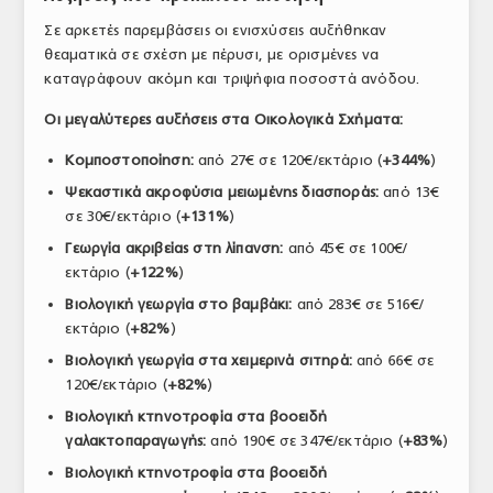
ΤΟ ΠΕΡΙΟΔΙΚΟ
Σε αρκετές παρεμβάσεις οι ενισχύσεις αυξήθηκαν
θεαματικά σε σχέση με πέρυσι, με ορισμένες να
Profile
καταγράφουν ακόμη και τριψήφια ποσοστά ανόδου.
ΑΡΧΕΙΟ ΤΕΥΧΩΝ
Οι μεγαλύτερες αυξήσεις στα Οικολογικά Σχήματα:
ΣΥΝΕΔΡΙΟ ΚΡΕΑΤΟΣ
Κομποστοποίηση:
από 27€ σε 120€/εκτάριο (
+344%
)
Ψεκαστικά ακροφύσια μειωμένης διασποράς:
από 13€
σε 30€/εκτάριο (
+131%
)
Γεωργία ακριβείας στη λίπανση:
από 45€ σε 100€/
εκτάριο (
+122%
)
Βιολογική γεωργία στο βαμβάκι:
από 283€ σε 516€/
εκτάριο (
+82%
)
Βιολογική γεωργία στα χειμερινά σιτηρά:
από 66€ σε
120€/εκτάριο (
+82%
)
Βιολογική κτηνοτροφία στα βοοειδή
γαλακτοπαραγωγής:
από 190€ σε 347€/εκτάριο (
+83%
)
Βιολογική κτηνοτροφία στα βοοειδή