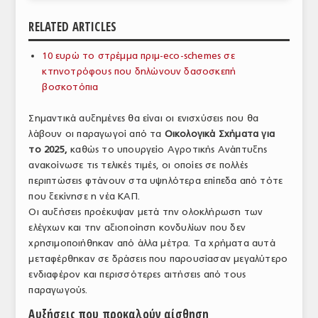
ΑΝΑΛΥΣΕΙΣ
RELATED ARTICLES
ΕΜΠΟΡΙΚΟΣ ΚΑΤΑΛΟΓΟΣ
10 ευρώ το στρέμμα πριμ-eco-schemes σε
κτηνοτρόφους που δηλώνουν δασοσκεπή
ΠΑΡΑΓΩΓΗ & ΕΜΠΟΡΙΑ
βοσκοτόπια
ΣΦΑΓΕΙΑ
Σημαντικά αυξημένες θα είναι οι ενισχύσεις που θα
λάβουν οι παραγωγοί από τα
Οικολογικά Σχήματα για
ΠΡΩΤΕΣ ΥΛΕΣ
το 2025,
καθώς το υπουργείο Αγροτικής Ανάπτυξης
ΕΞΟΠΛΙΣΜΟΣ
ανακοίνωσε τις τελικές τιμές, οι οποίες σε πολλές
περιπτώσεις φτάνουν στα υψηλότερα επίπεδα από τότε
ΥΠΗΡΕΣΙΕΣ
που ξεκίνησε η νέα ΚΑΠ.
Οι αυξήσεις προέκυψαν μετά την ολοκλήρωση των
ΕΜΠΟΡΙΚΟΙ ΑΝΤΙΠΡΟΣΩΠΟΙ
ελέγχων και την αξιοποίηση κονδυλίων που δεν
χρησιμοποιήθηκαν από άλλα μέτρα. Τα χρήματα αυτά
ΝΟΜΟΘΕΣΙΑ
μεταφέρθηκαν σε δράσεις που παρουσίασαν μεγαλύτερο
ενδιαφέρον και περισσότερες αιτήσεις από τους
ΕΛΛΗΝΙΚΗ ΝΟΜΟΘΕΣΙΑ
παραγωγούς.
ΕΥΡΩΠΑΪΚΗ ΝΟΜΟΘΕΣΙΑ
Αυξήσεις που προκαλούν αίσθηση