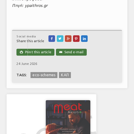
Πηγή: ypaithros.gr
Social media





Share this article
Print this article
Send e-mail

✉
24 June 2026
eco-schemes
ΚΑΠ
TAGS: