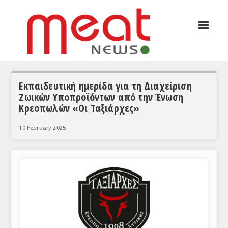
☰
ΑΡΘΡΟΓΡΑΦΙΑ
ΕΛΛΑΔΑ
ΕΙΔΗΣΕΙΣ
Εκπαιδευτική ημερίδα για τη Διαχείριση
Ζωικών Υποπροϊόντων από την Ένωση
ΣΥΝΕΝΤΕΥΞΕΙΣ
Κρεοπωλών «Οι Ταξιάρχες»
ΘΕΜΑΤΑ
10 February 2025
ΑΝΑΛΥΣΕΙΣ
ΚΟΣΜΟΣ
ΕΙΔΗΣΕΙΣ
ΕΥΡΩΠΑΪΚΕΣ ΑΠΟΦΑΣΕΙΣ
ΘΕΜΑΤΑ