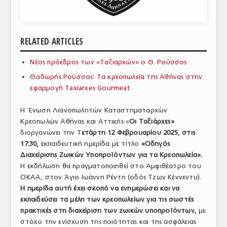
ΑΝΑΛΥΣΕΙΣ
ΕΜΠΟΡΙΚΟΣ ΚΑΤΑΛΟΓΟΣ
RELATED ARTICLES
ΠΑΡΑΓΩΓΗ & ΕΜΠΟΡΙΑ
Νέος πρόεδρος των «Ταξιαρχών» ο Θ. Ρούσσος
ΣΦΑΓΕΙΑ
Θοδωρής Ρούσσος: Τα κρεοπωλεία της Αθήνας στην
εφαρμογή Taxiarxes Gourmeat
ΠΡΩΤΕΣ ΥΛΕΣ
Η Ένωση Λιανοπωλητών Καταστηματαρχών
ΕΞΟΠΛΙΣΜΟΣ
Κρεοπωλών Αθήνας και Αττικής «
Οι Ταξιάρχες»
διοργανώνει την Τ
ετάρτη 12 Φεβρουαρίου 2025, στις
ΥΠΗΡΕΣΙΕΣ
17:30,
εκπαιδευτική ημερίδα με τίτλο
«Οδηγός
Διαχείρισης Ζωικών Υποπροϊόντων για τα Κρεοπωλεία».
ΕΜΠΟΡΙΚΟΙ ΑΝΤΙΠΡΟΣΩΠΟΙ
Η εκδήλωση θα πραγματοποιηθεί στο Αμφιθέατρο του
ΝΟΜΟΘΕΣΙΑ
ΟΚΑΑ, στον Άγιο Ιωάννη Ρέντη (οδός Τζων Κέννεντυ).
Η ημερίδα αυτή έχει σκοπό να ενημερώσει και να
ΕΛΛΗΝΙΚΗ ΝΟΜΟΘΕΣΙΑ
εκπαιδεύσει τα μέλη των κρεοπωλείων για τις σωστές
πρακτικές στη διαχείριση των ζωικών υποπροϊόντων,
με
ΕΥΡΩΠΑΪΚΗ ΝΟΜΟΘΕΣΙΑ
στόχο την ενίσχυση της ποιότητας και της ασφάλειας