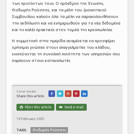
των προϊόντων τους. Ο πρόεδρος της Ένωσης,
ΤΟ ΠΕΡΙΟΔΙΚΟ
Θοδωρής Ρούσσος, και τα μέλη του Διοικητικού
Συμβουλίου καλούν όλα τα μέλη να παρακολουθήσουν
Profile
την εκδήλωση και να ενημερωθούν για τα νέα δεδομένα
και τις καλές πρακτικές στον τομέα της κρεοπωληίας.
ΑΡΧΕΙΟ ΤΕΥΧΩΝ
Η συμμετοχή στην ημερίδα αναμένεται να προσφέρει
ΣΥΝΕΔΡΙΟ ΚΡΕΑΤΟΣ
χρήσιμες γνώσεις στους επαγγελματίες του κλάδου,
ενισχύοντας τη συνολική ποιότητα των υπηρεσιών που
παρέχουν στους καταναλωτές.
Social media





Share this article
Print this article
Send e-mail

✉
10 February 2025
Θοδωρής Ρούσσος
TAGS: