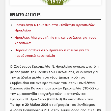
ΑΝΑΛΥΣΕΙΣ
RELATED ARTICLES
ΕΜΠΟΡΙΚΟΣ ΚΑΤΑΛΟΓΟΣ
Επανεκλογή Ντουράκη στο Σύνδεσμο Κρεοπωλών
ΠΑΡΑΓΩΓΗ & ΕΜΠΟΡΙΑ
Ηρακλείου
ΣΦΑΓΕΙΑ
Ηράκλειο: Μια γιορτή πίστης και συνέχειας για τους
κρεοπώλες
ΠΡΩΤΕΣ ΥΛΕΣ
Παρουσιάσθηκε στο Ηράκλειο η έρευνα για τα
παραδοσιακά κρεοπωλεία
ΕΞΟΠΛΙΣΜΟΣ
Ο Σύνδεσμος Κρεοπωλών Ν. Ηρακλείου ανακοινώνει ότι
ΥΠΗΡΕΣΙΕΣ
με απόφαση της Γενικής του Συνέλευσης, οι εκλογές για
ΕΜΠΟΡΙΚΟΙ ΑΝΤΙΠΡΟΣΩΠΟΙ
την ανάδειξη μελών του νέου Διοικητικού του
Συμβουλίου και αντιπροσώπων του στην Πανελλήνια
ΝΟΜΟΘΕΣΙΑ
Ομοσπονδία Καταστηματαρχών Κρεοπωλών (ΠΟΚΚ) και
την Ομοσπονδία Επαγγελματιών, Βιοτεχνών και
ΕΛΛΗΝΙΚΗ ΝΟΜΟΘΕΣΙΑ
Εμπόρων Ν. Ηρακλείου (ΟΕΒΕΝΗ) θα διεξαχθούν την
Τετάρτη 20 Μαΐου 2026
στα Γραφεία του Συνδέσμου,
ΕΥΡΩΠΑΪΚΗ ΝΟΜΟΘΕΣΙΑ
Ανδρέα Παπανδρέου 281, στην Αμμουδάρα από τις 15.00