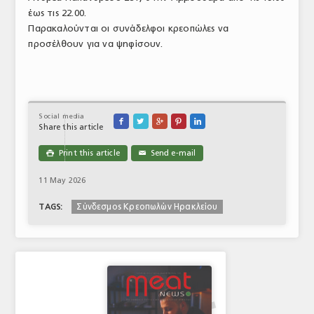
έως τις 22.00.
ΤΟ ΠΕΡΙΟΔΙΚΟ
Παρακαλούνται οι συνάδελφοι κρεοπώλες να
Profile
προσέλθουν για να ψηφίσουν.
ΑΡΧΕΙΟ ΤΕΥΧΩΝ
ΣΥΝΕΔΡΙΟ ΚΡΕΑΤΟΣ
Social media





Share this article
Print this article
Send e-mail

✉
11 May 2026
Σύνδεσμος Κρεοπωλών Ηρακλείου
TAGS: