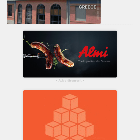
▴
Advertisement
▴