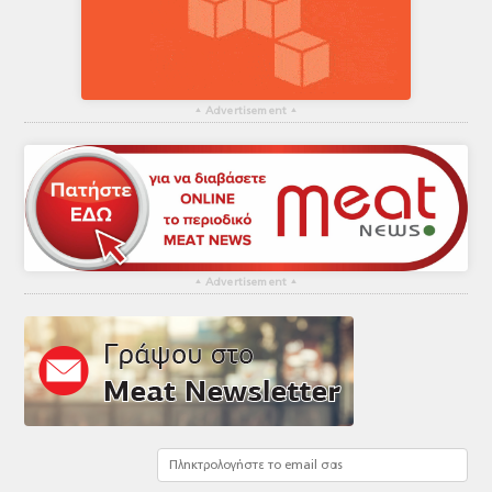
▴
Advertisement
▴
▴
Advertisement
▴