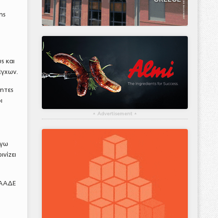
ης
ς και
έγχων.
ητες
ι
▴
Advertisement
▴
όγω
νίζει
 ΑΑΔΕ