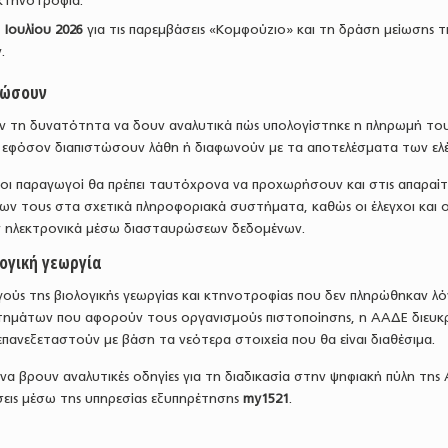
 κτηνοτροφία.
 Ιουλίου 2026
για τις παρεμβάσεις «Κομφούζιο» και τη δράση μείωσης τ
.
θώσουν
υν τη δυνατότητα να δουν αναλυτικά πώς υπολογίστηκε η πληρωμή του
εφόσον διαπιστώσουν λάθη ή διαφωνούν με τα αποτελέσματα των ελ
 οι παραγωγοί θα πρέπει ταυτόχρονα να προχωρήσουν και στις απαραίτ
ων τους στα σχετικά πληροφοριακά συστήματα, καθώς οι έλεγχοι και ο
υν ηλεκτρονικά μέσω διασταυρώσεων δεδομένων.
λογική γεωργία
γούς της βιολογικής γεωργίας και κτηνοτροφίας που δεν πληρώθηκαν λ
τημάτων που αφορούν τους οργανισμούς πιστοποίησης, η ΑΑΔΕ διευκρι
 επανεξεταστούν με βάση τα νεότερα στοιχεία που θα είναι διαθέσιμα.
α βρουν αναλυτικές οδηγίες για τη διαδικασία στην ψηφιακή πύλη της
ίσεις μέσω της υπηρεσίας εξυπηρέτησης
my1521
.