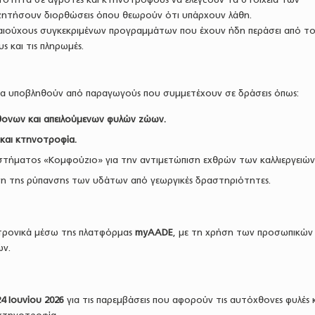
ζητήσουν διορθώσεις όπου θεωρούν ότι υπάρχουν λάθη.
καιούχους συγκεκριμένων προγραμμάτων που έχουν ήδη περάσει από τ
ς και τις πληρωμές.
να υποβληθούν από παραγωγούς που συμμετέχουν σε δράσεις όπως:
ονων και απειλούμενων φυλών ζώων.
 και κτηνοτροφία.
τήματος «Κομφούζιο» για την αντιμετώπιση εχθρών των καλλιεργειών
ση της ρύπανσης των υδάτων από γεωργικές δραστηριότητες.
κτρονικά μέσω της πλατφόρμας
myAADE
, με τη χρήση των προσωπικών
ών.
4 Ιουνίου 2026
για τις παρεμβάσεις που αφορούν τις αυτόχθονες φυλές 