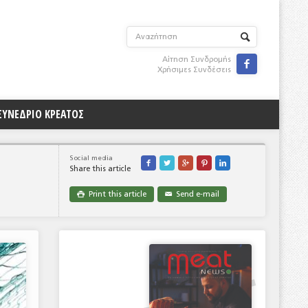
Αίτηση Συνδρομής

Χρήσιμες Συνδέσεις
ΣΥΝΕΔΡΙΟ ΚΡΕΑΤΟΣ
Social media





Share this article
Print this article
Send e-mail

✉