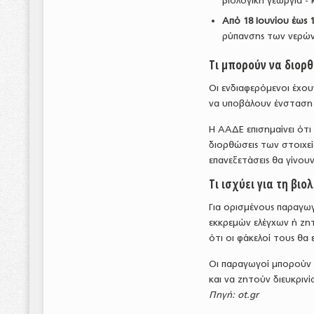
βιολογική γεωργία -
Από 18 Ιουνίου έως 1
ρύπανσης των νερών
Τι μπορούν να διορ
Οι ενδιαφερόμενοι έχο
να υποβάλουν ένσταση 
Η ΑΑΔΕ επισημαίνει ότι
διορθώσεις των στοιχεί
επανεξετάσεις θα γίνο
Τι ισχύει για τη βιο
Για ορισμένους παραγω
εκκρεμών ελέγχων ή ζη
ότι οι φάκελοί τους θα
Οι παραγωγοί μπορούν ν
και να ζητούν διευκριν
Πηγή: ot.gr