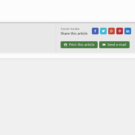
Social media





Share this article
Print this article
Send e-mail

✉