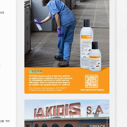
ους
.
και τη