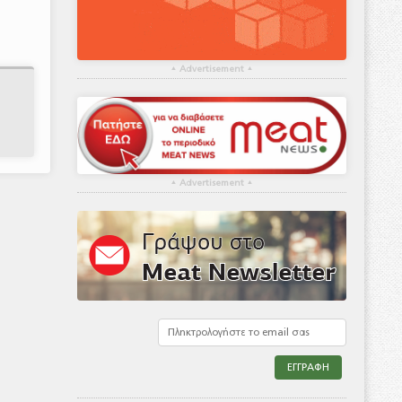
▴
Advertisement
▴
▴
Advertisement
▴