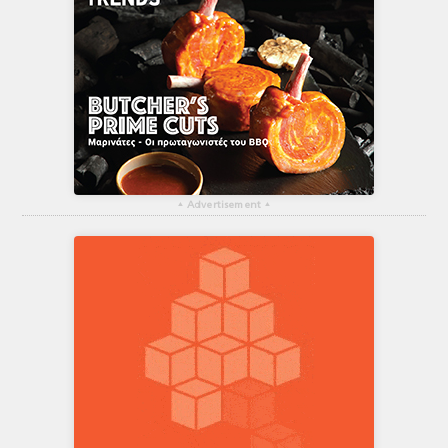
▴
Advertisement
▴