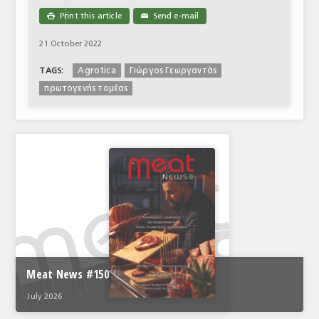
Print this article
Send e-mail

✉
21 October 2022
Agrotica
Γιώργος Γεωργαντάς
TAGS:
πρωτογενής τομέας
Meat News #150
July 2026