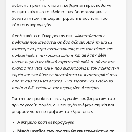
αύξησης τιμών το οποίο η κυβέρνηση προσπαθεί να
ΤΟ ΠΕΡΙΟΔΙΚΟ
αντιμετωπίσει –στο πλαίσιο των δημοσιονομικών
Profile
δυνατοτήτων της χώρας– μέρος της αύξησης του
κόστους παραγωγής.
ΑΡΧΕΙΟ ΤΕΥΧΩΝ
Αναλυτικά, ο κ. Γεωργαντάς είπε:
«Αναπτύσσουμε
ΣΥΝΕΔΡΙΟ ΚΡΕΑΤΟΣ
πολιτικές που κινούνται σε δύο άξονες: Από τη μια
με
στοχευμένα μέτρα αντιμετωπίζουμε τις επιπτώσεις της
πολυεπίπεδης παγκόσμιας κρίσης
και από την άλλη
υλοποιούμε έναν εθνικό στρατηγικό σχέδιο- πάντα στο
πλαίσιο της νέας ΚΑΠ- που εκσυγχρονίζει τον πρωτογενή
τομέα και του δίνει τη δυνατότητα να ανταποκριθεί στις
απαιτήσεις της νέας εποχής. Ένα Στρατηγικό Σχέδιο το
οποίο η Ε.Ε. ενέκρινε την περασμένη Δευτέρα».
Για την αντιμετώπιση των εγγενών προβλημάτων του
πρωτογενούς τομέα, ο υπουργός ανέφερε σημεία που
μπορούν να αντιστρέψουν το κλίμα, όπως:
Αυξημένο κόστος παραγωγής
Μικρό μέγεθος των αγροτικών εκμεταλλεύσεων σε