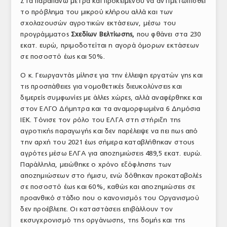
Στα παραπάνω μέτρα και προκειμένου να αντιμετωπισθεί
το πρόβλημα του μικρού κλήρου αλλά και των
σχολαζουσών αγροτικών εκτάσεων, μέσω του
προγράμματος
Σχεδίων Βελτίωσης,
που φθάνει στα 230
εκατ. ευρώ, πριμοδοτείται η αγορά όμορων εκτάσεων
σε ποσοστό έως και 50%.
Ο κ. Γεωργαντάς μίλησε για την έλλειψη εργατών γης και
τις προσπάθειες για νομοθετικές διευκολύνσεις και
διμερείς συμφωνίες με άλλες χώρες, αλλά αναφέρθηκε και
στον ΕΛΓΟ Δήμητρα και τα αναμορφωμένα 6 Δημόσια
ΙΕΚ. Τόνισε τον ρόλο του ΕΛΓΑ στη στήριξη της
αγροτικής παραγωγής και δεν παρέλειψε να πει πως από
την αρχή του 2021 έως σήμερα καταβλήθηκαν στους
αγρότες μέσω ΕΛΓΑ για αποζημιώσεις 489,5 εκατ. ευρώ.
Παράλληλα, μειώθηκε ο χρόνο εξόφλησης των
αποζημιώσεων στο ήμισυ, ενώ δόθηκαν προκαταβολές
σε ποσοστό έως και 60%, καθώς και αποζημιώσεις σε
προανθικό στάδιο που ο κανονισμός του Οργανισμού
δεν προέβλεπε. Οι καταστάσεις επιβάλλουν τον
εκσυγχρονισμό της οργάνωσης, της δομής και της