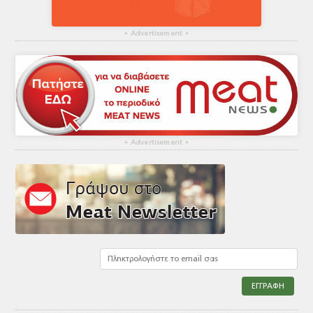
▴
Advertisement
▴
▴
Advertisement
▴