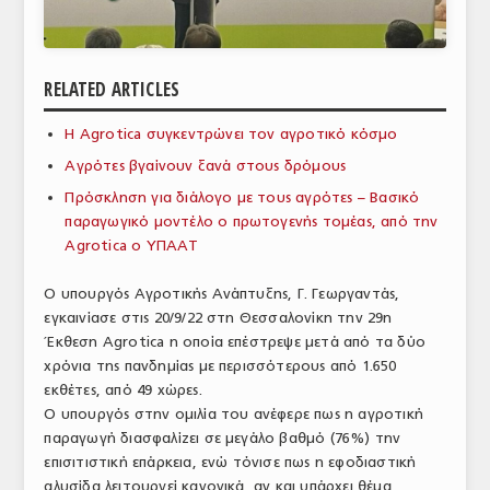
ΑΝΑΛΥΣΕΙΣ
ΕΜΠΟΡΙΚΟΣ ΚΑΤΑΛΟΓΟΣ
RELATED ARTICLES
ΠΑΡΑΓΩΓΗ & ΕΜΠΟΡΙΑ
Η Agrotica συγκεντρώνει τον αγροτικό κόσμο
ΣΦΑΓΕΙΑ
Αγρότες βγαίνουν ξανά στους δρόμους
Πρόσκληση για διάλογο με τους αγρότες – Βασικό
ΠΡΩΤΕΣ ΥΛΕΣ
παραγωγικό μοντέλο ο πρωτογενής τομέας, από την
Αgrotica ο ΥΠΑΑΤ
ΕΞΟΠΛΙΣΜΟΣ
Ο υπουργός Αγροτικής Ανάπτυξης, Γ. Γεωργαντάς,
ΥΠΗΡΕΣΙΕΣ
εγκαινίασε στις 20/9/22 στη Θεσσαλονίκη την 29η
ΕΜΠΟΡΙΚΟΙ ΑΝΤΙΠΡΟΣΩΠΟΙ
Έκθεση Agrotica η οποία επέστρεψε μετά από τα δύο
χρόνια της πανδημίας με περισσότερους από 1.650
ΝΟΜΟΘΕΣΙΑ
εκθέτες, από 49 χώρες.
Ο υπουργός στην ομιλία του ανέφερε πως η αγροτική
ΕΛΛΗΝΙΚΗ ΝΟΜΟΘΕΣΙΑ
παραγωγή διασφαλίζει σε μεγάλο βαθμό (76%) την
επισιτιστική επάρκεια, ενώ τόνισε πως η εφοδιαστική
ΕΥΡΩΠΑΪΚΗ ΝΟΜΟΘΕΣΙΑ
αλυσίδα λειτουργεί κανονικά, αν και υπάρχει θέμα