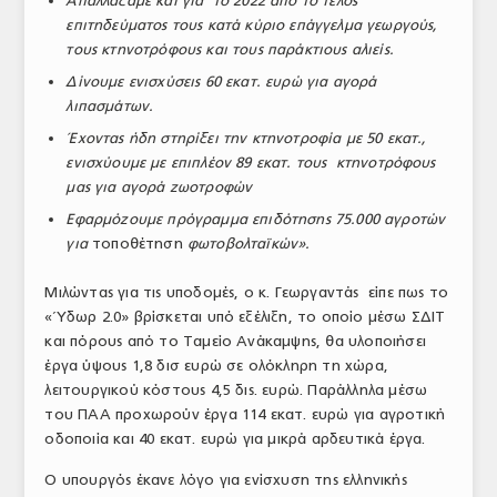
Απαλλάξαμε και για το 2022 από το τέλος
επιτηδεύματος τους κατά κύριο επάγγελμα γεωργούς,
τους κτηνοτρόφους και τους παράκτιους αλιείς.
Δίνουμε ενισχύσεις 60 εκατ. ευρώ για αγορά
λιπασμάτων.
Έχοντας ήδη στηρίξει την κτηνοτροφία με 50 εκατ.,
ενισχύουμε με επιπλέον 89 εκατ. τους κτηνοτρόφους
μας για αγορά ζωοτροφών
Εφαρμόζουμε πρόγραμμα επιδότησης 75.000 αγροτών
για
τοποθέτηση
φωτοβολταϊκών».
Μιλώντας για τις υποδομές, ο κ. Γεωργαντάς είπε πως το
«Ύδωρ 2.0» βρίσκεται υπό εξέλιξη, το οποίο μέσω ΣΔΙΤ
και πόρους από το Ταμείο Ανάκαμψης, θα υλοποιήσει
έργα ύψους 1,8 δισ ευρώ σε ολόκληρη τη χώρα,
λειτουργικού κόστους 4,5 δις. ευρώ. Παράλληλα μέσω
του ΠΑΑ προχωρούν έργα 114 εκατ. ευρώ για αγροτική
οδοποιία και 40 εκατ. ευρώ για μικρά αρδευτικά έργα.
Ο υπουργός έκανε λόγο για ενίσχυση της ελληνικής