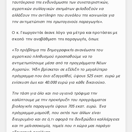
ταυτόχρονα της ενδυνάμωσης των συνεταιριστικών,
αγροτικών συλλογικών σχημάτων φιλοδοξούν να
αλλάξουν την αντίληψη του συνόλου της κοινωνίας για
την αντιμετώπιση της πρωτογενούς παραγωγής».
Ο κ. Γεωργαντάς έκανε λόγο για μέτρα και προτάσεις με
σκοπό την αναβάθμιση της παραγωγής, όπως:
«Το πρόβλημα της δημογραφικής ανανέωσης
του
αγροτικού πληθυσμού προσπαθούμε να το
αντιμετωπίσουμε μέσα από τα προγράμματα Νέων
Αγροτών. Ήδη βρίσκεται σε εξέλιξη το μεγαλύτερο
πρόγραμμα που έχει εξαγγελθεί, ύψους 525 εκατ. ευρώ με
ενίσχυση έως και 40.000 ευρώ για κάθε δικαιούχο.
Την τάση για όλο και πιο υγιεινά τρόφιμα
την
καλύπτουμε με την προκήρυξη του προγράμματος
βιολογικής παραγωγής ύψους 705 εκατ. ευρώ. Ένα
πρόγραμμα μαμούθ, που εκτός των άλλων είναι
διευρυμένο και σε ό,τι αφορά τις δενδρώδεις καλλιέργειες
και τη μελισσοκομία, τομείς που η χώρα μας παράγει