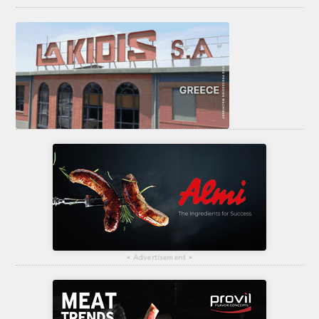
▴
Advertisement
▴