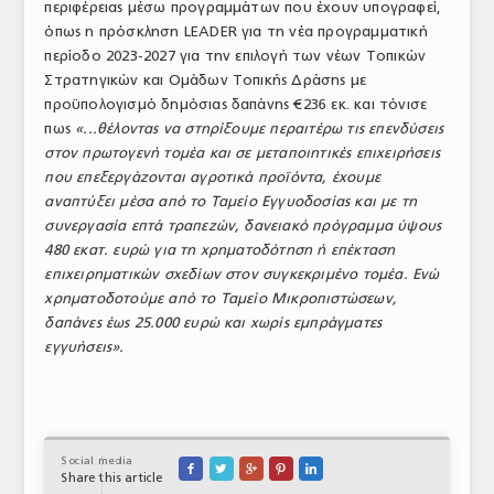
περιφέρειας μέσω προγραμμάτων που έχουν υπογραφεί,
όπως η πρόσκληση LEADER για τη νέα προγραμματική
περίοδο 2023-2027 για την επιλογή των νέων Τοπικών
Στρατηγικών και Ομάδων Τοπικής Δράσης με
προϋπολογισμό δημόσιας δαπάνης €236 εκ. και τόνισε
πως
«...θέλοντας να στηρίξουμε περαιτέρω τις επενδύσεις
στον πρωτογενή τομέα και σε μεταποιητικές επιχειρήσεις
που επεξεργάζονται αγροτικά προϊόντα, έχουμε
αναπτύξει μέσα από το Ταμείο Εγγυοδοσίας και με τη
συνεργασία επτά τραπεζών, δανειακό πρόγραμμα ύψους
480 εκατ. ευρώ για τη χρηματοδότηση ή επέκταση
επιχειρηματικών σχεδίων στον συγκεκριμένο τομέα. Ενώ
χρηματοδοτούμε από το Ταμείο Μικροπιστώσεων,
δαπάνες έως 25.000 ευρώ και χωρίς εμπράγματες
εγγυήσεις».
Social media





Share this article