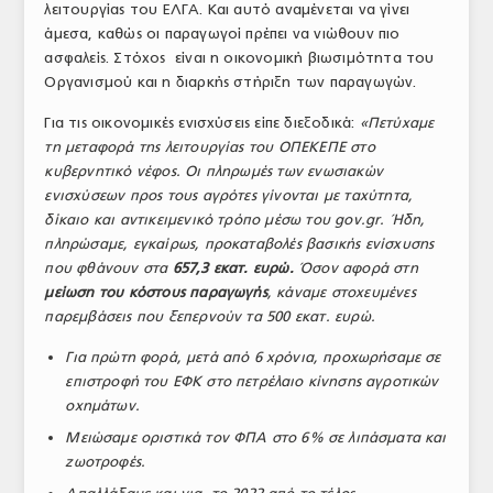
λειτουργίας του ΕΛΓΑ. Και αυτό αναμένεται να γίνει
άμεσα, καθώς οι παραγωγοί πρέπει να νιώθουν πιο
ασφαλείς. Στόχος είναι η οικονομική βιωσιμότητα του
Οργανισμού και η διαρκής στήριξη των παραγωγών.
Για τις οικονομικές ενισχύσεις είπε διεξοδικά:
«Πετύχαμε
τη μεταφορά της λειτουργίας του ΟΠΕΚΕΠΕ στο
κυβερνητικό νέφος. Οι πληρωμές των ενωσιακών
ενισχύσεων προς τους αγρότες γίνονται με ταχύτητα,
δίκαιο και αντικειμενικό τρόπο μέσω του gov.gr. Ήδη,
πληρώσαμε, εγκαίρως, προκαταβολές βασικής ενίσχυσης
που φθάνουν στα
657,3 εκατ. ευρώ.
Όσον αφορά στη
μείωση του κόστους παραγωγής
, κάναμε στοχευμένες
παρεμβάσεις που ξεπερνούν τα 500 εκατ. ευρώ.
Για πρώτη φορά, μετά από 6 χρόνια, προχωρήσαμε σε
επιστροφή του ΕΦΚ στο πετρέλαιο κίνησης αγροτικών
οχημάτων.
Μειώσαμε οριστικά τον ΦΠΑ στο 6% σε λιπάσματα και
ζωοτροφές.