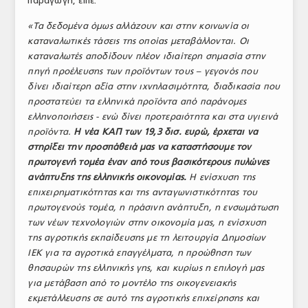
παραγωγή, είπε:
«Τα δεδομένα όμως αλλάζουν και στην κοινωνία οι
καταναλωτικές τάσεις της οποίας μεταβάλλονται. Οι
καταναλωτές αποδίδουν πλέον ιδιαίτερη σημασία στην
πηγή προέλευσης των προϊόντων τους – γεγονός που
δίνει ιδιαίτερη αξία στην ιχνηλασιμότητα, διαδικασία που
προστατεύει τα ελληνικά προϊόντα από παράνομες
ελληνοποιήσεις - ενώ δίνει προτεραιότητα και στα υγιεινά
προϊόντα.
Η νέα ΚΑΠ των 19,3 δισ. ευρώ, έρχεται να
στηρίξει την προσπάθειά μας να καταστήσουμε τον
πρωτογενή τομέα έναν από τους βασικότερους πυλώνες
ανάπτυξης της ελληνικής οικονομίας.
Η ενίσχυση της
επιχειρηματικότητας και της ανταγωνιστικότητας του
πρωτογενούς τομέα, η πράσινη ανάπτυξη, η ενσωμάτωση
των νέων τεχνολογιών στην οικονομία μας, η ενίσχυση
της αγροτικής εκπαίδευσης με τη λειτουργία Δημοσίων
ΙΕΚ για τα αγροτικά επαγγέλματα, η προώθηση των
θησαυρών της ελληνικής γης, και κυρίως η επιλογή μας
για μετάβαση από το μοντέλο της οικογενειακής
εκμετάλλευσης σε αυτό της αγροτικής επιχείρησης και