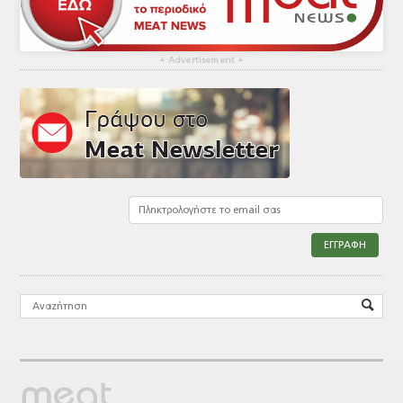
▴
Advertisement
▴