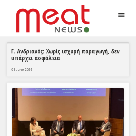
☰
ΑΡΘΡΟΓΡΑΦΙΑ
ΕΛΛΑΔΑ
ΕΙΔΗΣΕΙΣ
Γ. Ανδριανός: Χωρίς ισχυρή παραγωγή, δεν
υπάρχει ασφάλεια
ΣΥΝΕΝΤΕΥΞΕΙΣ
01 June 2026
ΘΕΜΑΤΑ
ΑΝΑΛΥΣΕΙΣ
ΚΟΣΜΟΣ
ΕΙΔΗΣΕΙΣ
ΕΥΡΩΠΑΪΚΕΣ ΑΠΟΦΑΣΕΙΣ
ΘΕΜΑΤΑ