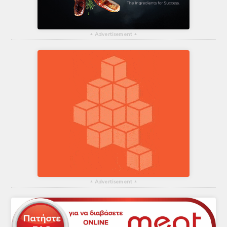
▴
Advertisement
▴
▴
Advertisement
▴