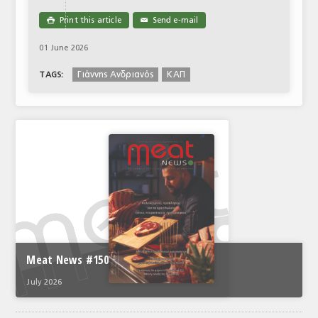
Print this article
Send e-mail

✉
01 June 2026
Γιάννης Ανδριανός
ΚΑΠ
TAGS:
Meat News #150
July 2026