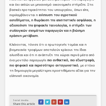
και όχι απλώς ως μηχανισμό οικονομικής στήριξης. Στις
βασικές προτεραιότητες του υπουργείου, όπως είπε,
περιλαμβάνονται η
ενίσχυση του αγροτικού
εισοδήματος, η θωράκιση της επισιτιστικής ασφάλειας, η
αξιοποίηση της ψηφιακής τεχνολογίας, η στήριξη των
συλλογικών σχημάτων παραγωγών και η βιώσιμη
πράσινη μετάβαση
.
Κλείνοντας, τόνισε ότι ο πρωτογενής τομέας και η
βιομηχανία τροφίμων αποτελούν κρίκους της ίδιας
αλυσίδας και ότι η ανάπτυξη της χώρας περνά μέσα από
ένα μοντέλο παραγωγής
πιο ανθεκτικό, πιο εξωστρεφές,
πιο ψηφιακό και περισσότερο ανταγωνιστικό
, με στόχο
τη δημιουργία μεγαλύτερης προστιθέμενης αξίας για την
ελληνική οικονομία.
Social media





Share this article