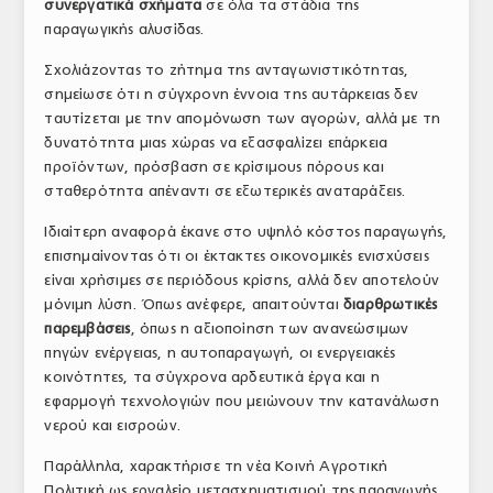
συνεργατικά σχήματα
σε όλα τα στάδια της
παραγωγικής αλυσίδας.
Σχολιάζοντας το ζήτημα της ανταγωνιστικότητας,
σημείωσε ότι η σύγχρονη έννοια της αυτάρκειας δεν
ταυτίζεται με την απομόνωση των αγορών, αλλά με τη
δυνατότητα μιας χώρας να εξασφαλίζει επάρκεια
προϊόντων, πρόσβαση σε κρίσιμους πόρους και
σταθερότητα απέναντι σε εξωτερικές αναταράξεις.
Ιδιαίτερη αναφορά έκανε στο υψηλό κόστος παραγωγής,
επισημαίνοντας ότι οι έκτακτες οικονομικές ενισχύσεις
είναι χρήσιμες σε περιόδους κρίσης, αλλά δεν αποτελούν
μόνιμη λύση. Όπως ανέφερε, απαιτούνται
διαρθρωτικές
παρεμβάσεις
, όπως η αξιοποίηση των ανανεώσιμων
πηγών ενέργειας, η αυτοπαραγωγή, οι ενεργειακές
κοινότητες, τα σύγχρονα αρδευτικά έργα και η
εφαρμογή τεχνολογιών που μειώνουν την κατανάλωση
νερού και εισροών.
Παράλληλα, χαρακτήρισε τη νέα Κοινή Αγροτική
Πολιτική ως εργαλείο μετασχηματισμού της παραγωγής