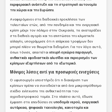
περιφερειακή ανάπτυξη και τη στρατηγική αυτονομία
ΤΟ ΠΕΡΙΟΔΙΚΟ
της χώρας και της Ευρώπης
.
Profile
Αναφερόμενος στις διαδοχικές προκλήσεις των
τελευταίων ετών, από την πανδημία και την ενεργειακή
ΑΡΧΕΙΟ ΤΕΥΧΩΝ
κρίση μέχρι τον πόλεμο στην Ουκρανία, τις αναταράξεις
ΣΥΝΕΔΡΙΟ ΚΡΕΑΤΟΣ
στις διεθνείς αγορές και τις επιπτώσεις της κλιματικής
αλλαγής, υπογράμμισε ότι η επάρκεια τροφίμων δεν
μπορεί πλέον να θεωρείται δεδομένη. Για τον λόγο αυτό,
όπως τόνισε, απαιτείται
ισχυρή εγχώρια παραγωγή,
ανθεκτικές εφοδιαστικές αλυσίδες και περιορισμός των
κρίσιμων εξαρτήσεων από το εξωτερικό
.
Μόνιμες λύσεις αντί για προσωρινές ενισχύσεις
Ο υφυπουργός υποστήριξε ότι η διαχείριση των
κρίσεων πρέπει να συνοδεύεται από ένα μακροπρόθεσμο
σχέδιο ενίσχυσης της ανθεκτικότητας του
αγροδιατροφικού τομέα. Στο πλαίσιο αυτό, έδωσε
έμφαση στις επενδύσεις σε
υποδομές νερού, ενεργειακή
αυτάρκεια, ψηφιακές τεχνολογίες, καινοτομία και