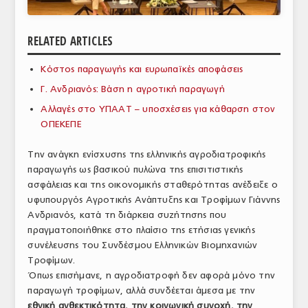
ΑΝΑΛΥΣΕΙΣ
RELATED ARTICLES
ΕΜΠΟΡΙΚΟΣ ΚΑΤΑΛΟΓΟΣ
Κόστος παραγωγής και ευρωπαϊκές αποφάσεις
ΠΑΡΑΓΩΓΗ & ΕΜΠΟΡΙΑ
Γ. Ανδριανός: Βάση η αγροτική παραγωγή
ΣΦΑΓΕΙΑ
Αλλαγές στο ΥΠΑΑΤ – υποσχέσεις για κάθαρση στον
ΟΠΕΚΕΠΕ
ΠΡΩΤΕΣ ΥΛΕΣ
Την ανάγκη ενίσχυσης της ελληνικής αγροδιατροφικής
ΕΞΟΠΛΙΣΜΟΣ
παραγωγής ως βασικού πυλώνα της επισιτιστικής
ασφάλειας και της οικονομικής σταθερότητας ανέδειξε ο
ΥΠΗΡΕΣΙΕΣ
υφυπουργός Αγροτικής Ανάπτυξης και Τροφίμων Γιάννης
ΕΜΠΟΡΙΚΟΙ ΑΝΤΙΠΡΟΣΩΠΟΙ
Ανδριανός, κατά τη διάρκεια συζήτησης που
πραγματοποιήθηκε στο πλαίσιο της ετήσιας γενικής
ΝΟΜΟΘΕΣΙΑ
συνέλευσης του Συνδέσμου Ελληνικών Βιομηχανιών
Τροφίμων.
ΕΛΛΗΝΙΚΗ ΝΟΜΟΘΕΣΙΑ
Όπως επισήμανε, η αγροδιατροφή δεν αφορά μόνο την
παραγωγή τροφίμων, αλλά συνδέεται άμεσα με την
ΕΥΡΩΠΑΪΚΗ ΝΟΜΟΘΕΣΙΑ
εθνική ανθεκτικότητα, την κοινωνική συνοχή, την