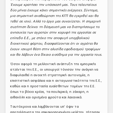
Έχουμε κρατήσει την υπόσχεσή μας. Τους τελευταίους
ΤΟ ΠΕΡΙΟΔΙΚΟ
δύο μήνες έχουμε κάνει σημαντικές ενέργειες. Σύντομα,
Profile
μια σημαντική αναθεώρηση της ΚΓΠ θα εγκριθεί και θα
τεθεί σε ισχύ. Αλλά το έργο μας συνεχίζεται. Η σημερινή
ΑΡΧΕΙΟ ΤΕΥΧΩΝ
συζήτηση δείχνει τη δέσμευσή μας να διατηρήσουμε τις
ανησυχίες των αγροτών στην κορυφή της εργασίας σε
ΣΥΝΕΔΡΙΟ ΚΡΕΑΤΟΣ
επίπεδο Ε.Ε., με στόχο την αποφυγή υπερβολικού
διοικητικού φόρτου, διασφαλίζοντας ότι οι αγρότες θα
έχουν ισχυρή θέση στην αλυσίδα εφοδιασμού τροφίμων
και θα λάβουν ένα δίκαιο εισόδημα για την εργασία τους.
Όσον αφορά τη μελλοντική ανάπτυξη της εμπορικής
ατζέντας της Ε.Ε., οι υπουργοί τόνισαν την ανάγκη να
διαφυλαχθεί η ανοιχτή στρατηγική αυτονομία, η
επισιτιστική ασφάλεια και η ανταγωνιστικότητα της Ε.Ε.,
καθώς και η προστασία ευαίσθητων τομέων της Ε.Ε.
όπως το βόειο κρέας, τα πουλερικά, η ζάχαρη, η
αιθανόλη και ορισμένα φρούτα και λαχανικά.
Ταυτόχρονα και λαμβάνοντας υπ’ όψιν τα
αποτελέσματα της επικαιροποιημένης μελέτης, ζήτησαν