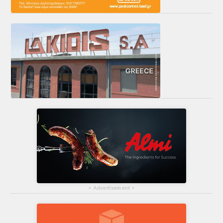
▴
Advertisement
▴