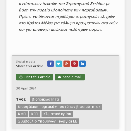
αντίστοιχων δεικτών του Στρατηγικού Σχεδίου με
βάση την πορεία υλοποίησης των παρεμβάσεων.
Πρέπει να δίνονται περιθώρια στρατηγικών ελιγμών
στο Κράτος Μέλος για κάλυψη πραγματικών αναγκών
και για αποφυγή απώλειας πολύτιμων πόρων.
Social media





Share this article
Print this article
Send e-mail

✉
30 April 2024
βιοποικιλότητα
TAGS:
διασφάλιση τομεακών προτύπων βιωσιμότητας
ΚΑΠ
ΚΓΠ
Κλιματική κρίση
Συμβούλιο Υπουργών Γεωργίας ΕΕ