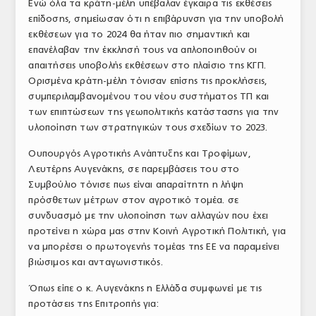
Ενώ όλα τα κράτη-μέλη υπέβαλαν έγκαιρα τις εκθέσεις
επίδοσης, σημείωσαν ότι η επιβάρυνση για την υποβολή
εκθέσεων για το 2024 θα ήταν πιο σημαντική και
επανέλαβαν την έκκλησή τους να απλοποιηθούν οι
απαιτήσεις υποβολής εκθέσεων στο πλαίσιο της ΚΓΠ.
Ορισμένα κράτη-μέλη τόνισαν επίσης τις προκλήσεις,
συμπεριλαμβανομένου του νέου συστήματος ΤΠ και
των επιπτώσεων της γεωπολιτικής κατάστασης για την
υλοποίηση των στρατηγικών τους σχεδίων το 2023.
Ουπουργός Αγροτικής Ανάπτυξης και Τροφίμων,
Λευτέρης Αυγενάκης, σε παρεμβάσεις του στο
Συμβούλιο τόνισε πως είναι απαραίτητη η λήψη
πρόσθετων μέτρων στον αγροτικό τομέα. σε
συνδυασμό με την υλοποίηση των αλλαγών που έχει
προτείνει η χώρα μας στην Κοινή Αγροτική Πολιτική, για
να μπορέσει ο πρωτογενής τομέας της ΕΕ να παραμείνει
βιώσιμος και ανταγωνιστικός.
Όπως είπε ο κ. Αυγενάκης η Ελλάδα συμφωνεί με τις
προτάσεις της Επιτροπής για: