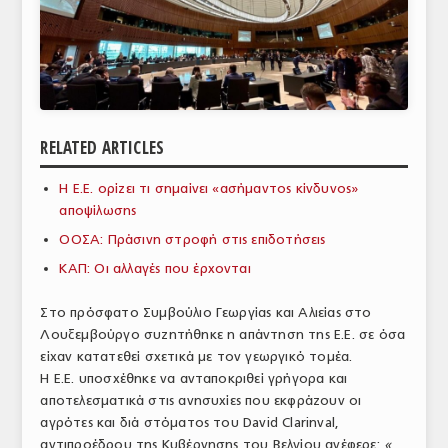
ΑΝΑΛΥΣΕΙΣ
ΕΜΠΟΡΙΚΟΣ ΚΑΤΑΛΟΓΟΣ
ΠΑΡΑΓΩΓΗ & ΕΜΠΟΡΙΑ
RELATED ARTICLES
ΣΦΑΓΕΙΑ
Η Ε.Ε. ορίζει τι σημαίνει «ασήμαντος κίνδυνος»
ΠΡΩΤΕΣ ΥΛΕΣ
αποψίλωσης
ΕΞΟΠΛΙΣΜΟΣ
ΟΟΣΑ: Πράσινη στροφή στις επιδοτήσεις
ΚΑΠ: Οι αλλαγές που έρχονται
ΥΠΗΡΕΣΙΕΣ
ΕΜΠΟΡΙΚΟΙ ΑΝΤΙΠΡΟΣΩΠΟΙ
Στο πρόσφατο Συμβούλιο Γεωργίας και Αλιείας στο
Λουξεμβούργο συζητήθηκε η απάντηση της Ε.Ε. σε όσα
ΝΟΜΟΘΕΣΙΑ
είχαν κατατεθεί σχετικά με τον γεωργικό τομέα.
Η Ε.Ε. υποσχέθηκε να ανταποκριθεί γρήγορα και
ΕΛΛΗΝΙΚΗ ΝΟΜΟΘΕΣΙΑ
αποτελεσματικά στις ανησυχίες που εκφράζουν οι
αγρότες και διά στόματος του David Clarinval,
ΕΥΡΩΠΑΪΚΗ ΝΟΜΟΘΕΣΙΑ
αντιπροέδρου της Κυβέρνησης του Βελγίου ανέφερε:
«