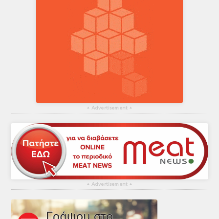
▴
Advertisement
▴
▴
Advertisement
▴