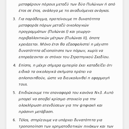
μεταφέρουν πόρους μεταξύ των δύο Πυλώνων ή από
έτος σε έτος, ανάλογα με τις αναδυόμενες ανάγκες.
Για παράδειγμα, προτείνουμε τη δυνατότητα
μεταφοράς πόρων μεταξύ οικολογικών
προγραμμάτων (Πυλώνας Ι) και γεωργο-
περιβαλλοντικών μέτρων (Πυλώνας ΙΙ), όποτε
χρειάζεται. Μόνο έτσι θα εξασφαλιστεί η μέγιστη
δυνατότητα αξιοποίησης των πόρων, χωρίς να
επηρεάζονται οι στόχοι του Στρατηγικού Σχεδίου.
Επίσης, η μέχρι σήμερα εμπειρία έχει καταδείξει ότι
ειδικά τα οικολογικά σχήματα πρέπει να
απλοποιηθούν, ώστε να διευκολυνθεί η εφαρμογή
τους.
Επιδιώκουμε την επαναφορά του κανόνα Ν+3. Αυτό
μπορεί να αποβεί κρίσιμο στοιχείο για την
ολοκλήρωση επενδύσεων για την ψηφιακή και
πράσινη μετάβαση.
Τέλος, στηρίζουμε να υπάρχει δυνατότητα για
τροποποίηση των χρηματοδοτικών πινάκων και των