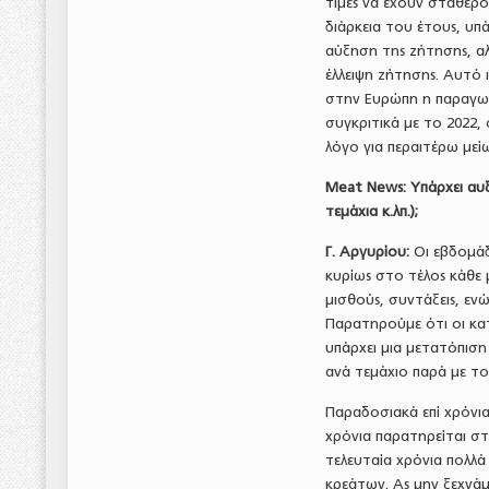
τιμές να έχουν σταθερο
διάρκεια του έτους, υπ
αύξηση της ζήτησης, αλ
έλλειψη ζήτησης. Αυτό ι
στην Ευρώπη η παραγωγή
συγκριτικά με το 2022,
λόγο για περαιτέρω μεί
Meat
News
: Υπάρχει α
τεμάχια κ.λπ.);
Γ. Αργυρίου:
Οι εβδομάδ
κυρίως στο τέλος κάθε
μισθούς, συντάξεις, εν
Παρατηρούμε ότι οι κα
υπάρχει μια μετατόπιση
ανά τεμάχιο παρά με το
Παραδοσιακά επί χρόνια
χρόνια παρατηρείται στ
τελευταία χρόνια πολλά
κρεάτων. Ας μην ξεχνά