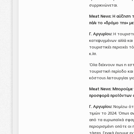
συρρικνώνεται.
Meat
News
: Η αύξηση 
πάλι το «δρόμο της» με
Γ. Αργυρίου:
Η τουριστ
κατεψυγμένων αλλά και
τουριστικές περιοχές τ
κ.λπ.
Όλα δείχνουν πως η εστ
τουριστική περίοδο κα
κόστους λειτουργίας για
Meat
News
: Μπορούμε ν
προσφορά προϊόντων α
Γ. Αργυρίου:
Νομίζω ότι
τιμών το 2024. Όπως α
από τα ευρωπαϊκά σφαγε
περιορισμένη οπότε οι
τάσεις. Γενικά έχουμε ε