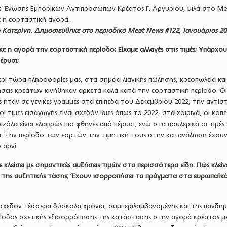
ς Ένωσης Εμπορικών Αντιπροσώπων Κρέατος Γ. Αργυρίου, μιλά στο M
ε η εορταστική αγορά.
 Κατερίνη. Δημοσιεύθηκε στο περιοδικό Meat News #122, Ιανουάριος 20
κε η αγορά την εορταστική περίοδο; Είχαμε αλλαγές στις τιμές; Υπάρχο
έρυσι;
χρι τώρα πληροφορίες μας, στα σημεία λιανικής πώλησης, κρεοπωλεία κα
σεις κρεάτων κινήθηκαν αρκετά καλά κατά την εορταστική περίοδο. Οι
ήταν σε γενικές γραμμές στα επίπεδα του Δεκεμβρίου 2022, την αντίσ
ι τιμές εισαγωγής είναι σχεδόν ίδιες όπως το 2022, στα χοιρινά, οι κοπέ
ιζόλα είναι ελαφρώς πιο φθηνές από πέρυσι, ενώ στα πουλερικά οι τιμές 
δα. Την περίοδο των εορτών την τιμητική τους στην κατανάλωση έχου
 αρνί.
χε κλείσει με σημαντικές αυξήσεις τιμών στα περισσότερα είδη. Πώς κλείν
η της αυξητικής τάσης; Έχουν ισορροπήσει τα πράγματα στα ευρωπαϊκ
σχεδόν τέσσερα δύσκολα χρόνια, συμπεριλαμβανομένης και της πανδημ
ρίοδος σχετικής εξισορρόπησης της κατάστασης στην αγορά κρέατος με