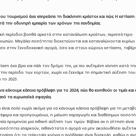
του τουρισμού έχει επηρεάσει τη διακίνηση κρέατος και πώς; Η εστίαση
τά την οδυνηρή εμπειρία των χρόνων της πανδημίας;
ική περίοδος βοηθά αρκετά στην κατανάλωση κρεάτων, περισσότερο
 νωπών. Μεγάλες ποσότητες διοχετεύονται και καταναλώνονται κυρίως
όσο στην ξενοδοχειακή αγορά, όσο και στους χώρους εστίασης, ταβέρ
ίαση έχει βρει και πάλι τον δρόμο της, με πιο αυξημένη κίνηση κατά τη
ι την περίοδο των εορτών, χωρίς να ξεχνάμε τη σημαντική αύξηση του
 το 2023.
α κάνουμε κάποια πρόβλεψη για το 2024, πώς θα κινηθούν οι τιμές και 
πό τα ευρωπαϊκά σφαγεία;
 είναι πολύ νωρίς ακόμα για να κάνουμε κάποια πρόβλεψη για τη μεταβ
νέφερα και προηγουμένως, η μείωση παραγωγής και διαθέσιμων ποσοτ
ία προμηνύει μια πιθανή αύξηση των τιμών. Βέβαια αν η ζήτηση είναι
 ποσότητες επαρκούν, πιθανότατα η αγορά να μην ακολουθήσει αυξητικ
ντοπίσει ότι τα τελευταία χρόνια η πρόβλεψη είναι δύσκολη, καθώς η α