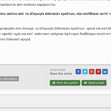
επηρεάζεται από πολλούς παράγοντες.
όλου εικόνα από τις εξαγωγές ελληνικών κρεάτων, πώς κινήθηκαν αυτή 
ηροφορίες που έχουμε, οι εξαγωγές Ελληνικών κρεάτων -αρνιά και κατσί
 υψηλές τιμές και κατ’ επέκταση υπήρχαν λιγότερες διαθέσιμες ποσότητε
την Ελληνική αγορά.
Social media





Share this article
ος Αργυρίου
Print this article
Send e-mail

✉