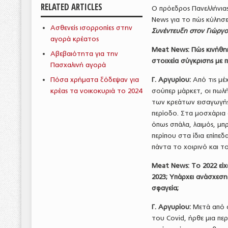
RELATED ARTICLES
Ο πρόεδρος Πανελλήνια
News για το πώς κύλησ
Ασθενείς ισορροπίες στην
Συνέντευξη στον Γιώργο
αγορά κρέατος
Meat
News
: Πώς κινήθη
Αβεβαιότητα για την
στοιχεία σύγκρισης με π
Πασχαλινή αγορά
Πόσα χρήματα ξόδεψαν για
Γ. Αργυρίου:
Από τις μέ
κρέας τα νοικοκυριά το 2024
σούπερ μάρκετ, οι πωλή
των κρεάτων εισαγωγής 
περίοδο. Στα μοσχάρια ο
όπως σπάλα, λαιμός, μπρ
περίπου στα ίδια επίπε
πάντα το χοιρινό και το
Meat
News
: Το 2022 εί
2023; Υπάρχει ανάσχεσ
σφαγεία;
Γ. Αργυρίου:
Μετά από 
του Covid, ήρθε μια πε