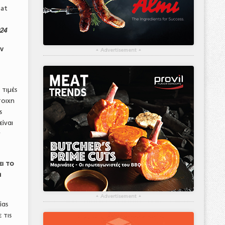
eat
24
υν
▴
Advertisement
▴
ι
 τιμές
τοιχη
ς
είναι
ν
ει το
ά
▴
Advertisement
▴
ίας
 τις