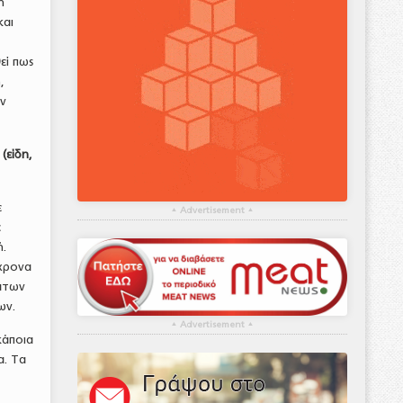
η
και
εί πως
,
υν
(είδη,
ε
▴
Advertisement
▴
ε
ή.
όχρονα
εάτων
ων.
▴
Advertisement
▴
κάποια
α. Τα