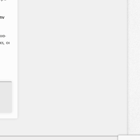
την
κια-
ς, οι