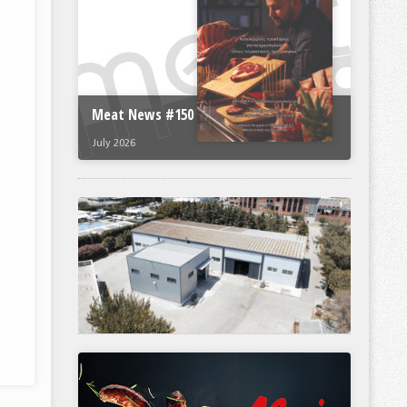
Meat News #150
July 2026