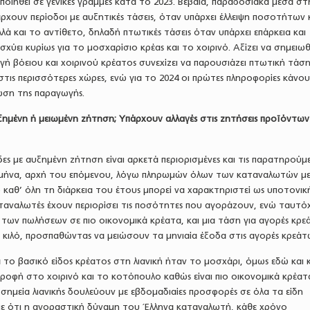
ποιηθεί σε γενικές γραμμές κατά το 2023. Βέβαια, παραδοσιακά μέσα στ
άρχουν περίοδοι με αυξητικές τάσεις, όταν υπάρχει έλλειψη ποσοτήτων 
λά και το αντίθετο, δηλαδή πτωτικές τάσεις όταν υπάρχει επάρκεια και
σχύει κυρίως για το μοσχαρίσιο κρέας και το χοιρινό. Αξίζει να σημειωθ
 βόειου και χοιρινού κρέατος συνεχίζει να παρουσιάζει πτωτική τάση
 στις περισσότερες χώρες, ενώ για το 2024 οι πρώτες πληροφορίες κάνο
ωση της παραγωγής.
υξημένη ή μειωμένη ζήτηση; Υπάρχουν αλλαγές στις ζητήσεις προϊόντων 
ες με αυξημένη ζήτηση είναι αρκετά περιορισμένες και τις παρατηρούμ
 μήνα, αρχή του επόμενου, λόγω πληρωμών όλων των καταναλωτών μ
ώ καθ’ όλη τη διάρκεια του έτους μπορεί να χαρακτηριστεί ως υποτονικ
ταναλωτές έχουν περιορίσει τις ποσότητες που αγοράζουν, ενώ ταυτ
 των πωλήσεων σε πιο οικονομικά κρέατα, και μια τάση για αγορές κρ
 κιλό, προσπαθώντας να μειώσουν τα μηνιαία έξοδα στις αγορές κρεάτ
 το βασικό είδος κρέατος στη λιανική ήταν το μοσχάρι, όμως εδώ και 
ροφή στο χοιρινό και το κοτόπουλο καθώς είναι πιο οικονομικά κρέατ
 σημεία λιανικής δουλεύουν με εβδομαδιαίες προσφορές σε όλα τα είδη
με ότι η αγοραστική δύναμη του Έλληνα καταναλωτή, κάθε χρόνο