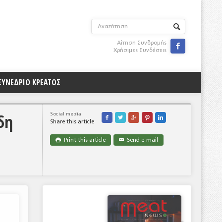
Αίτηση Συνδρομής

Χρήσιμες Συνδέσεις
ΣΥΝΕΔΡΙΟ ΚΡΕΑΤΟΣ
δη
Social media





Share this article
Print this article
Send e-mail

✉