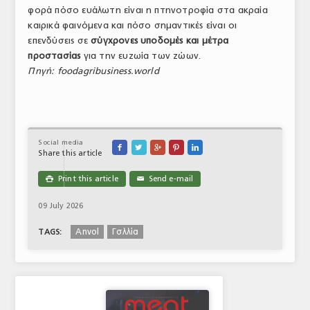
φορά πόσο ευάλωτη είναι η πτηνοτροφία στα ακραία
καιρικά φαινόμενα και πόσο σημαντικές είναι οι
επενδύσεις σε
σύγχρονες υποδομές και μέτρα
προστασίας
για την ευζωία των ζώων.
Πηγή: foodagribusiness.world
Social media





Share this article
Print this article
Send e-mail

✉
09 July 2026
Anvol
Γσλλία
TAGS: