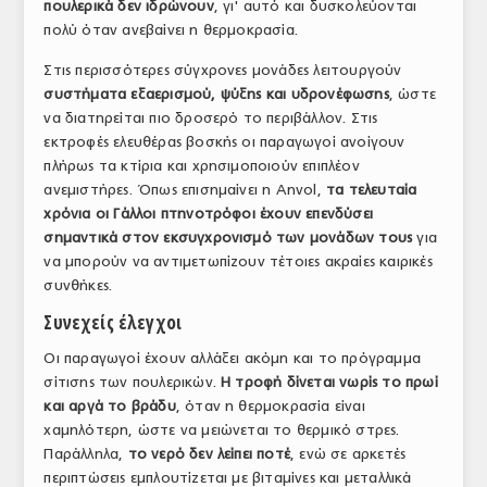
πουλερικά δεν ιδρώνουν
, γι' αυτό και δυσκολεύονται
ΤΟ ΠΕΡΙΟΔΙΚΟ
πολύ όταν ανεβαίνει η θερμοκρασία.
Profile
Στις περισσότερες σύγχρονες μονάδες λειτουργούν
συστήματα εξαερισμού, ψύξης και υδρονέφωσης
, ώστε
ΑΡΧΕΙΟ ΤΕΥΧΩΝ
να διατηρείται πιο δροσερό το περιβάλλον. Στις
εκτροφές ελευθέρας βοσκής οι παραγωγοί ανοίγουν
ΣΥΝΕΔΡΙΟ ΚΡΕΑΤΟΣ
πλήρως τα κτίρια και χρησιμοποιούν επιπλέον
ανεμιστήρες. Όπως επισημαίνει η Anvol,
τα τελευταία
χρόνια οι Γάλλοι πτηνοτρόφοι έχουν επενδύσει
σημαντικά στον εκσυγχρονισμό των μονάδων τους
για
να μπορούν να αντιμετωπίζουν τέτοιες ακραίες καιρικές
συνθήκες.
Συνεχείς έλεγχοι
Οι παραγωγοί έχουν αλλάξει ακόμη και το πρόγραμμα
σίτισης των πουλερικών.
Η τροφή δίνεται νωρίς το πρωί
και αργά το βράδυ
, όταν η θερμοκρασία είναι
χαμηλότερη, ώστε να μειώνεται το θερμικό στρες.
Παράλληλα,
το νερό δεν λείπει ποτέ
, ενώ σε αρκετές
περιπτώσεις εμπλουτίζεται με βιταμίνες και μεταλλικά