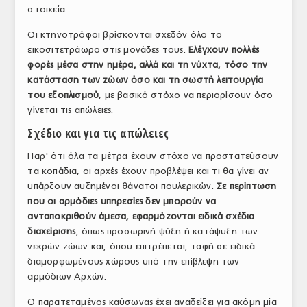
στοιχεία.
Οι κτηνοτρόφοι βρίσκονται σχεδόν όλο το
εικοσιτετράωρο στις μονάδες τους.
Ελέγχουν πολλές
φορές μέσα στην ημέρα, αλλά και τη νύχτα, τόσο την
κατάσταση των ζώων όσο και τη σωστή λειτουργία
του εξοπλισμού
, με βασικό στόχο να περιορίσουν όσο
γίνεται τις απώλειες.
Σχέδιο και για τις απώλειες
Παρ' ότι όλα τα μέτρα έχουν στόχο να προστατεύσουν
τα κοπάδια, οι αρχές έχουν προβλέψει και τι θα γίνει αν
υπάρξουν αυξημένοι θάνατοι πουλερικών.
Σε περίπτωση
που οι αρμόδιες υπηρεσίες δεν μπορούν να
ανταποκριθούν άμεσα, εφαρμόζονται ειδικά σχέδια
διαχείρισης
, όπως προσωρινή ψύξη ή κατάψυξη των
νεκρών ζώων και, όπου επιτρέπεται, ταφή σε ειδικά
διαμορφωμένους χώρους υπό την επίβλεψη των
αρμόδιων Αρχών.
Ο παρατεταμένος καύσωνας έχει αναδείξει για ακόμη μία