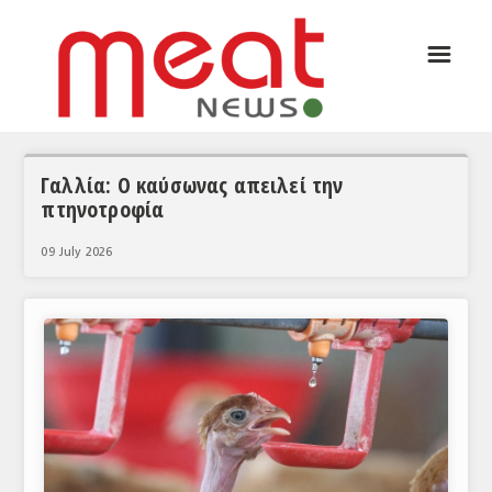
☰
ΑΡΘΡΟΓΡΑΦΙΑ
ΕΛΛΑΔΑ
ΕΙΔΗΣΕΙΣ
Γαλλία: Ο καύσωνας απειλεί την
πτηνοτροφία
ΣΥΝΕΝΤΕΥΞΕΙΣ
09 July 2026
ΘΕΜΑΤΑ
ΑΝΑΛΥΣΕΙΣ
ΚΟΣΜΟΣ
ΕΙΔΗΣΕΙΣ
ΕΥΡΩΠΑΪΚΕΣ ΑΠΟΦΑΣΕΙΣ
ΘΕΜΑΤΑ