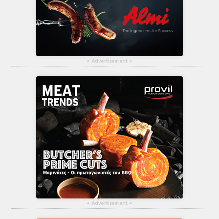
▴
Advertisement
▴
▴
Advertisement
▴