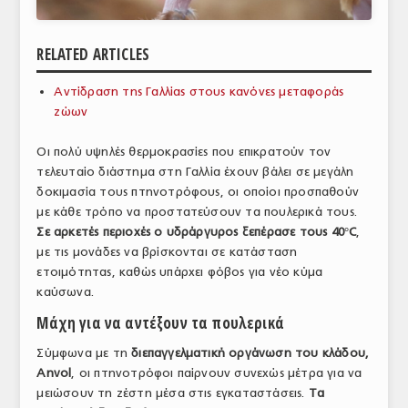
ΑΝΑΛΥΣΕΙΣ
RELATED ARTICLES
ΕΜΠΟΡΙΚΟΣ ΚΑΤΑΛΟΓΟΣ
Αντίδραση της Γαλλίας στους κανόνες μεταφοράς
ΠΑΡΑΓΩΓΗ & ΕΜΠΟΡΙΑ
ζώων
ΣΦΑΓΕΙΑ
Οι πολύ υψηλές θερμοκρασίες που επικρατούν τον
τελευταίο διάστημα στη Γαλλία έχουν βάλει σε μεγάλη
ΠΡΩΤΕΣ ΥΛΕΣ
δοκιμασία τους πτηνοτρόφους, οι οποίοι προσπαθούν
ΕΞΟΠΛΙΣΜΟΣ
με κάθε τρόπο να προστατεύσουν τα πουλερικά τους.
Σε αρκετές περιοχές ο υδράργυρος ξεπέρασε τους 40°C
,
ΥΠΗΡΕΣΙΕΣ
με τις μονάδες να βρίσκονται σε κατάσταση
ετοιμότητας, καθώς υπάρχει φόβος για νέο κύμα
ΕΜΠΟΡΙΚΟΙ ΑΝΤΙΠΡΟΣΩΠΟΙ
καύσωνα.
ΝΟΜΟΘΕΣΙΑ
Μάχη για να αντέξουν τα πουλερικά
Σύμφωνα με τη
διεπαγγελματική οργάνωση του κλάδου,
ΕΛΛΗΝΙΚΗ ΝΟΜΟΘΕΣΙΑ
Anvol
, οι πτηνοτρόφοι παίρνουν συνεχώς μέτρα για να
ΕΥΡΩΠΑΪΚΗ ΝΟΜΟΘΕΣΙΑ
μειώσουν τη ζέστη μέσα στις εγκαταστάσεις.
Τα