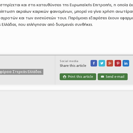
στηρίζεται και στις κατευθύνσεις της Ευρωπαϊκής Επιτροπής, η οποία έχ
ρίπτωση ακραίων καιρικών φαινομένων, μπορεί να γίνει χρήση ανωτέρας
 αγροτών και των ενισχύσεών τους. Παρόμοιες εξαιρέσεις έχουν εφαρμ
ης Ελλάδας, που επλήγησαν από δυσμενείς συνθήκες.
Social media





Share this article
φέρεια Στερεάς Ελλάδας
Print this article
Send e-mail

✉