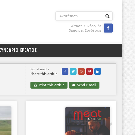
Αίτηση Συνδρομής

Χρήσιμες Συνδέσεις
ΣΥΝΕΔΡΙΟ ΚΡΕΑΤΟΣ
Social media





Share this article
Print this article
Send e-mail

✉