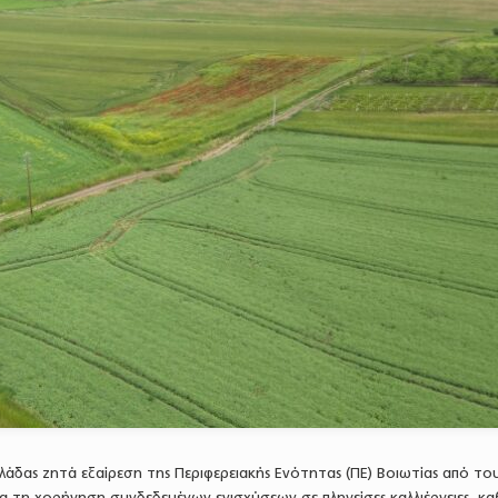
λλάδας ζητά εξαίρεση της Περιφερειακής Ενότητας (ΠΕ) Βοιωτίας από το
ια τη χορήγηση συνδεδεμένων ενισχύσεων σε πληγείσες καλλιέργειες, κα