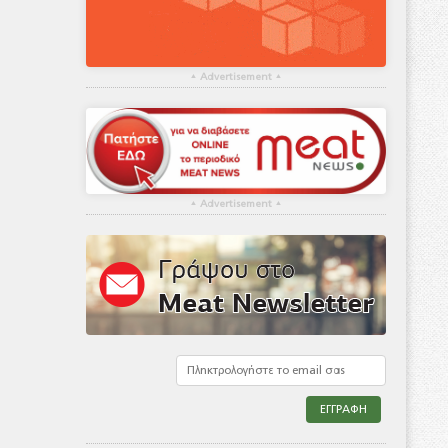
▴
Advertisement
▴
▴
Advertisement
▴