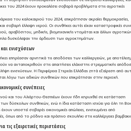
ήκες του 2024 έχουν προκαλέσει σοβαρά προβλήματα στις αγροτικές
ιάρκεια του καλοκαιριού του 2024, επικράτησαν ακραίες θερμοκρασίες,
αι σοβαρή έλλειψη νερού. Οι συνθήκες αυτές είχαν καταστροφικές συνέ
ακιού, αραβόσιτου, μηδικής, βιομηχανικής ντομάτας και άλλων αγροτικώ
ληλα δυσκόλεψαν την άρδευση των αγροκτημάτων.
 και ενισχύσεων
θήκες επηρέασαν αρνητικά τις αποδόσεις των καλλιεργειών, με αποτέλεσ
ούν να ανταποκριθούν στις απαιτήσεις ελάχιστης στρεμματικής απόδο
 λήψη ενισχύσεων. Η Περιφέρεια Στερεάς Ελλάδας ζητά εξαίρεση από αυ
ητας λόγω των ειδικών συνθηκών που επικράτησαν στην περιοχή.
ικονομικές συνέπειες
ενού και του Αλιάρτου-Θεσπιέων έχουν ήδη κηρυχθεί σε κατάσταση
 των δύσκολων συνθηκών, ενώ η ίδια κατάσταση ισχύει για όλη τη Βοι
ς έχουν υποστεί σοβαρές οικονομικές απώλειες, ενισχυμένες από
ς, όπως από το ρόδινο και πράσινο σκουλήκι στις καλλιέργειες βαμβακι
ια τις εξαιρετικές περιστάσεις