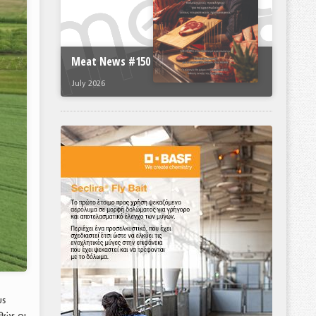
Meat News #150
July 2026
υς
θώς οι