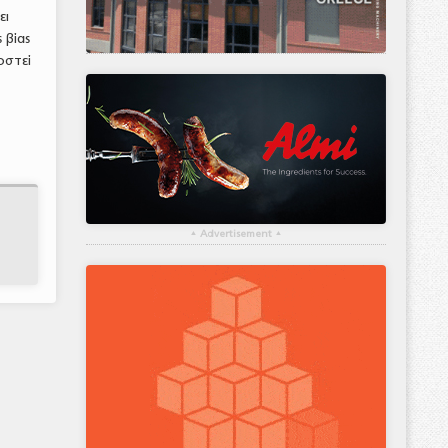
ει
 βίας
οστεί
▴
Advertisement
▴