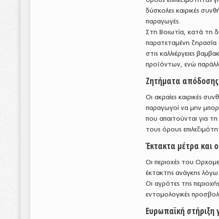
δύσκολες καιρικές συνθ
παραγωγές.
Στη Βοιωτία, κατά τη δ
παρατεταμένη ξηρασία κ
στις καλλιέργειες βαμβ
προϊόντων, ενώ παράλ
Ζητήματα απόδοσης
Οι ακραίες καιρικές συν
παραγωγοί να μην μπορ
που απαιτούνται για τη
τους όρους επιλεξιμότ
Έκτακτα μέτρα και ο
Οι περιοχές του Ορχομ
έκτακτης ανάγκης λόγω
Οι αγρότες της περιοχή
εντομολογικές προσβολέ
Ευρωπαϊκή στήριξη γ