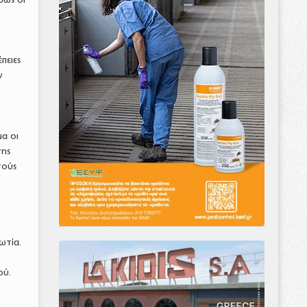
πειες
ν
μα οι
σης
τούς
ωτία.
ού.