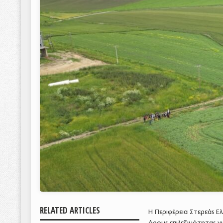
RELATED ARTICLES
Η Περιφέρεια Στερεάς Ε
όρους επιλεξιμότητας γ