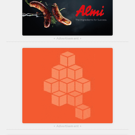
▴
Advertisement
▴
▴
Advertisement
▴