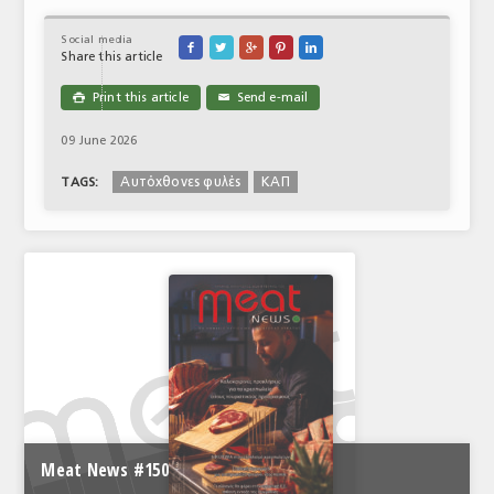
Social media





Share this article
Print this article
Send e-mail

✉
09 June 2026
Aυτόχθονες φυλές
ΚΑΠ
TAGS:
Meat News #150