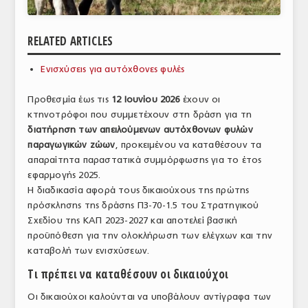
ΑΝΑΛΥΣΕΙΣ
RELATED ARTICLES
ΕΜΠΟΡΙΚΟΣ ΚΑΤΑΛΟΓΟΣ
Ενισχύσεις για αυτόχθονες φυλές
ΠΑΡΑΓΩΓΗ & ΕΜΠΟΡΙΑ
Προθεσμία έως τις
12 Ιουνίου 2026
έχουν οι
ΣΦΑΓΕΙΑ
κτηνοτρόφοι που συμμετέχουν στη δράση για τη
διατήρηση των απειλούμενων αυτόχθονων φυλών
ΠΡΩΤΕΣ ΥΛΕΣ
παραγωγικών ζώων
, προκειμένου να καταθέσουν τα
ΕΞΟΠΛΙΣΜΟΣ
απαραίτητα παραστατικά συμμόρφωσης για το έτος
εφαρμογής 2025.
ΥΠΗΡΕΣΙΕΣ
Η διαδικασία αφορά τους δικαιούχους της πρώτης
πρόσκλησης της δράσης Π3-70-1.5 του Στρατηγικού
ΕΜΠΟΡΙΚΟΙ ΑΝΤΙΠΡΟΣΩΠΟΙ
Σχεδίου της ΚΑΠ 2023-2027 και αποτελεί βασική
προϋπόθεση για την ολοκλήρωση των ελέγχων και την
ΝΟΜΟΘΕΣΙΑ
καταβολή των ενισχύσεων.
ΕΛΛΗΝΙΚΗ ΝΟΜΟΘΕΣΙΑ
Τι πρέπει να καταθέσουν οι δικαιούχοι
ΕΥΡΩΠΑΪΚΗ ΝΟΜΟΘΕΣΙΑ
Οι δικαιούχοι καλούνται να υποβάλουν αντίγραφα των