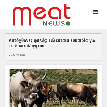
☰
ΑΡΘΡΟΓΡΑΦΙΑ
ΕΛΛΑΔΑ
ΕΙΔΗΣΕΙΣ
Αυτόχθονες φυλές: Τελευταία ευκαιρία για
τα δικαιολογητικά
ΣΥΝΕΝΤΕΥΞΕΙΣ
09 June 2026
ΘΕΜΑΤΑ
ΑΝΑΛΥΣΕΙΣ
ΚΟΣΜΟΣ
ΕΙΔΗΣΕΙΣ
ΕΥΡΩΠΑΪΚΕΣ ΑΠΟΦΑΣΕΙΣ
ΘΕΜΑΤΑ