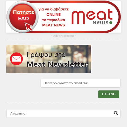
▴
Advertisement
▴