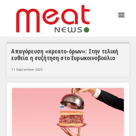
☰
ΑΡΘΡΟΓΡΑΦΙΑ
ΕΛΛΑΔΑ
ΕΙΔΗΣΕΙΣ
Απαγόρευση «κρεατο-όρων»: Στην τελική
ευθεία η συζήτηση στο Ευρωκοινοβούλιο
ΣΥΝΕΝΤΕΥΞΕΙΣ
11 September 2025
ΘΕΜΑΤΑ
ΑΝΑΛΥΣΕΙΣ
ΚΟΣΜΟΣ
ΕΙΔΗΣΕΙΣ
ΕΥΡΩΠΑΪΚΕΣ ΑΠΟΦΑΣΕΙΣ
ΘΕΜΑΤΑ