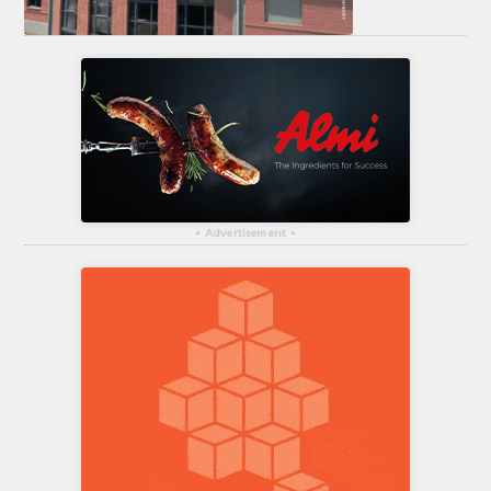
▴
Advertisement
▴