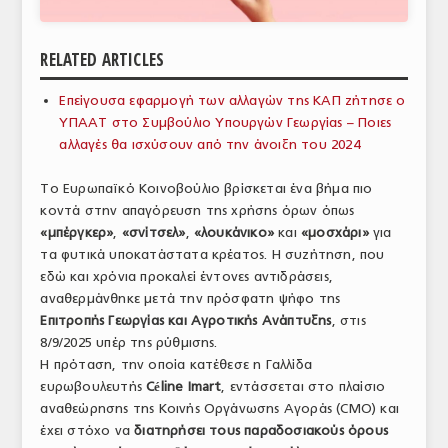
ΑΝΑΛΥΣΕΙΣ
RELATED ARTICLES
ΕΜΠΟΡΙΚΟΣ ΚΑΤΑΛΟΓΟΣ
Επείγουσα εφαρμογή των αλλαγών της ΚΑΠ ζήτησε ο
ΠΑΡΑΓΩΓΗ & ΕΜΠΟΡΙΑ
ΥΠΑΑΤ στο Συμβούλιο Υπουργών Γεωργίας – Ποιες
αλλαγές θα ισχύσουν από την άνοιξη του 2024
ΣΦΑΓΕΙΑ
Το Ευρωπαϊκό Κοινοβούλιο βρίσκεται ένα βήμα πιο
ΠΡΩΤΕΣ ΥΛΕΣ
κοντά στην απαγόρευση της χρήσης όρων όπως
ΕΞΟΠΛΙΣΜΟΣ
«μπέργκερ»
,
«σνίτσελ»
,
«λουκάνικο»
και
«μοσχάρι»
για
τα φυτικά υποκατάστατα κρέατος. Η συζήτηση, που
ΥΠΗΡΕΣΙΕΣ
εδώ και χρόνια προκαλεί έντονες αντιδράσεις,
αναθερμάνθηκε μετά την πρόσφατη ψήφο της
ΕΜΠΟΡΙΚΟΙ ΑΝΤΙΠΡΟΣΩΠΟΙ
Επιτροπής Γεωργίας και Αγροτικής Ανάπτυξης
, στις
8/9/2025 υπέρ της ρύθμισης.
ΝΟΜΟΘΕΣΙΑ
Η πρόταση, την οποία κατέθεσε η Γαλλίδα
ευρωβουλευτής
Céline Imart
, εντάσσεται στο πλαίσιο
ΕΛΛΗΝΙΚΗ ΝΟΜΟΘΕΣΙΑ
αναθεώρησης της Κοινής Οργάνωσης Αγοράς (CMO) και
ΕΥΡΩΠΑΪΚΗ ΝΟΜΟΘΕΣΙΑ
έχει στόχο να
διατηρήσει τους παραδοσιακούς όρους