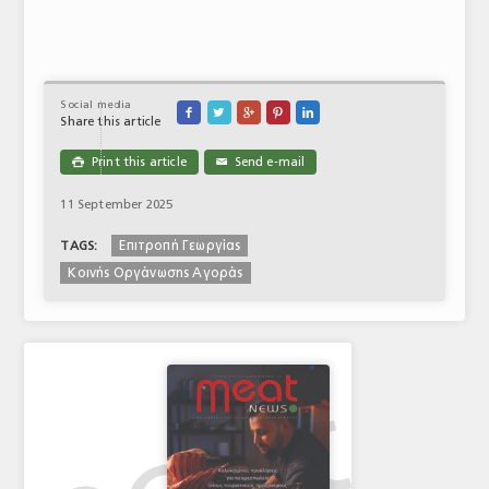
Social media





Share this article
Print this article
Send e-mail

✉
11 September 2025
Επιτροπή Γεωργίας
TAGS:
Κοινής Οργάνωσης Αγοράς