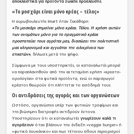
αποκλειστικά για προϊόντα ζωικής προέλευσης
.
ΤΟ ΠΕΡΙΟΔΙΚΟ
«Το μοσχάρι είναι μόνο κρέας – τέλος»
Profile
Η ευρωβουλευτής Imart ήταν ξεκάθαρη:
«Το μοσχάρι σημαίνει μόνο κρέας. Τέλος. Η χρήση αυτών
ΑΡΧΕΙΟ ΤΕΥΧΩΝ
των ονομάτων μόνο για το πραγματικό κρέας
προστατεύει τους αγρότες μας, διασώζει την πολιτιστική
ΣΥΝΕΔΡΙΟ ΚΡΕΑΤΟΣ
μας κληρονομιά και εγγυάται την ειλικρίνεια των
ετικετών»
,
δήλωσε μετά την ψήφο.
Σύμφωνα με τους υποστηρικτές, οι καταναλωτές μπορεί
να παραπλανηθούν από την εκτεταμένη χρήση «κρεατο-
ορολογίας» στα φυτικά προϊόντα, ενώ οι παραγωγοί
κρέατος θεωρούν ότι πλήττεται το εισόδημά τους.
Οι αντιδράσεις της αγοράς και των οργανώσεων
Ωστόσο, οργανώσεις υπέρ των φυτικών τροφίμων και
της βιώσιμης διατροφής αντιδρούν έντονα.
Υποστηρίζουν ότι οι καταναλωτές
γνωρίζουν καλά τι
αγοράζουν
όταν βλέπουν την ένδειξη «veggie burger» ή
«φυτικό λουκάνικο» και πως τέτοιου είδους περιορισμοί