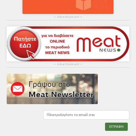
▴
Advertisement
▴
▴
Advertisement
▴