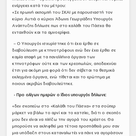
ενέργειες κατά του μέτρου:
ΤΟ ΠΕΡΙΟΔΙΚΟ
«Σε πρωινή εκπομπή του ΣΚΑΙ με παρουσιαστή τον
Profile
κύριο Αυτιά ο κύριος Άδωνις Γεωργιάδης Υπουργός
Ανάπτυξης δήλωσε πως στο καλάθι του Πάσχα θα
ΑΡΧΕΙΟ ΤΕΥΧΩΝ
ενταχθούν και τα αμνοερίφια.
ΣΥΝΕΔΡΙΟ ΚΡΕΑΤΟΣ
– Ο Υπουργός ισχυρίστηκε ότι έχει έρθει σε
διαβούλευση με κτηνοτρόφους ενώ δεν έχει έρθει σε
καμία επαφή με τα πανελλήνια όργανα των
κτηνοτρόφων ούτε και των κρεοπωλών, αποδεικνύει
έτσι για ακόμη μια φορά ότι δεν σέβεται τα θεσμικά
εκλεγμένα όργανα, ενώ τίθεται και το ερώτημα με
ποιους ακριβώς διαβουλεύτηκε.
- Προ ολίγων ημερών ο ίδιος υπουργός δήλωνε:
«δεν σκοπεύω στο «Καλάθι του Πάσχα» στα σούπερ
μάρκετ να βάλω το αρνί και το κατσίκι, διότι ο σκοπός
μου δεν είναι να πλήξω την αγορά του κρέατος. Θα
μπορούσε να εκληφθεί μια τέτοια προσπάθειά μου σαν
μια υπόδειξη στους καταναλωτές να πάνε να αγοράσουν