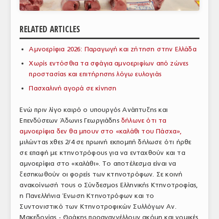
ΑΝΑΛΥΣΕΙΣ
RELATED ARTICLES
ΕΜΠΟΡΙΚΟΣ ΚΑΤΑΛΟΓΟΣ
Αμνοερίφια 2026: Παραγωγή και ζήτηση στην Ελλάδα
ΠΑΡΑΓΩΓΗ & ΕΜΠΟΡΙΑ
Χωρίς εντόσθια τα σφάγια αμνοεριφίων από ζώνες
ΣΦΑΓΕΙΑ
προστασίας και επιτήρησης λόγω ευλογιάς
Πασχαλινή αγορά σε κίνηση
ΠΡΩΤΕΣ ΥΛΕΣ
Ενώ πριν λίγο καιρό ο υπουργός Ανάπτυξης και
ΕΞΟΠΛΙΣΜΟΣ
Επενδύσεων Άδωνις Γεωργιάδης
δήλωνε ότι τα
αμνοερίφια δεν θα μπουν στο «καλάθι του Πάσχα»,
ΥΠΗΡΕΣΙΕΣ
μιλώντας χθες 2/4 σε πρωινή εκπομπή δήλωσε ότι ήρθε
ΕΜΠΟΡΙΚΟΙ ΑΝΤΙΠΡΟΣΩΠΟΙ
σε επαφή με κτηνοτρόφους για να ενταχθούν και τα
αμνοερίφια στο «καλάθι». Το αποτέλεσμα είναι να
ΝΟΜΟΘΕΣΙΑ
ξεσηκωθούν οι φορείς των κτηνοτρόφων. Σε κοινή
ανακοίνωσή τους ο Σύνδεσμος Ελληνικής Κτηνοτροφίας,
ΕΛΛΗΝΙΚΗ ΝΟΜΟΘΕΣΙΑ
η Πανελλήνια Ένωση Κτηνοτρόφων και το
Συντονιστικό των Κτηνοτροφικών Συλλόγων Αν.
ΕΥΡΩΠΑΪΚΗ ΝΟΜΟΘΕΣΙΑ
Μακεδονίας - Θράκης προαναγγέλλουν ακόμη και νομικές