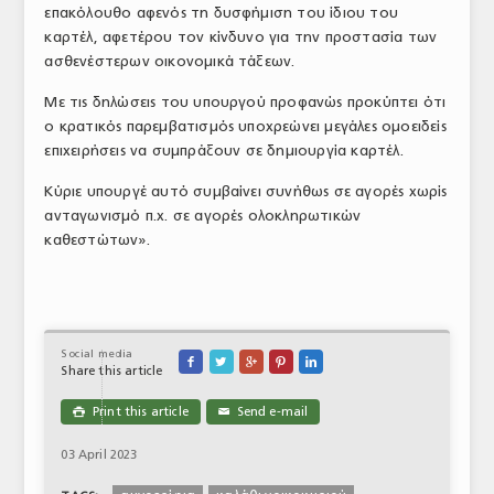
επακόλουθο αφενός τη δυσφήμιση του ίδιου του
καρτέλ, αφετέρου τον κίνδυνο για την προστασία των
ασθενέστερων οικονομικά τάξεων.
Με τις δηλώσεις του υπουργού προφανώς προκύπτει ότι
ο κρατικός παρεμβατισμός υποχρεώνει μεγάλες ομοειδείς
επιχειρήσεις να συμπράξουν σε δημιουργία καρτέλ.
Κύριε υπουργέ αυτό συμβαίνει συνήθως σε αγορές χωρίς
ανταγωνισμό π.χ. σε αγορές ολοκληρωτικών
καθεστώτων».
Social media





Share this article
Print this article
Send e-mail

✉
03 April 2023