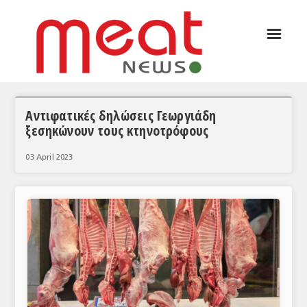
☰
ΑΡΘΡΟΓΡΑΦΙΑ
ΕΛΛΑΔΑ
ΕΙΔΗΣΕΙΣ
Αντιφατικές δηλώσεις Γεωργιάδη
ξεσηκώνουν τους κτηνοτρόφους
ΣΥΝΕΝΤΕΥΞΕΙΣ
03 April 2023
ΘΕΜΑΤΑ
ΑΝΑΛΥΣΕΙΣ
ΚΟΣΜΟΣ
ΕΙΔΗΣΕΙΣ
ΕΥΡΩΠΑΪΚΕΣ ΑΠΟΦΑΣΕΙΣ
ΘΕΜΑΤΑ