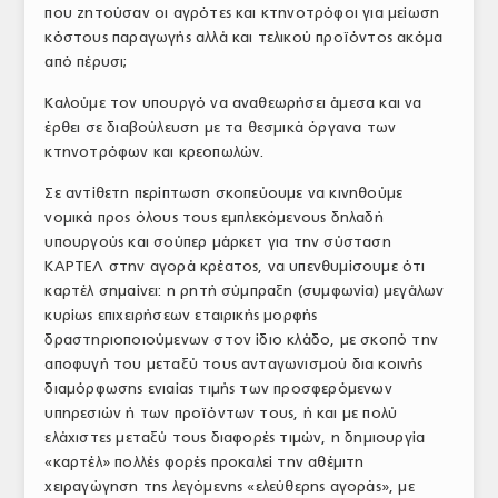
που ζητούσαν οι αγρότες και κτηνοτρόφοι για μείωση
κόστους παραγωγής αλλά και τελικού προϊόντος ακόμα
από πέρυσι;
Καλούμε τον υπουργό να αναθεωρήσει άμεσα και να
έρθει σε διαβούλευση με τα θεσμικά όργανα των
κτηνοτρόφων και κρεοπωλών.
Σε αντίθετη περίπτωση σκοπεύουμε να κινηθούμε
νομικά προς όλους τους εμπλεκόμενους δηλαδή
υπουργούς και σούπερ μάρκετ για την σύσταση
ΚΑΡΤΕΛ στην αγορά κρέατος, να υπενθυμίσουμε ότι
καρτέλ σημαίνει: η ρητή σύμπραξη (συμφωνία) μεγάλων
κυρίως επιχειρήσεων εταιρικής μορφής
δραστηριοποιούμενων στον ίδιο κλάδο, με σκοπό την
αποφυγή του μεταξύ τους ανταγωνισμού δια κοινής
διαμόρφωσης ενιαίας τιμής των προσφερόμενων
υπηρεσιών ή των προϊόντων τους, ή και με πολύ
ελάχιστες μεταξύ τους διαφορές τιμών, η δημιουργία
«καρτέλ» πολλές φορές προκαλεί την αθέμιτη
χειραγώγηση της λεγόμενης «ελεύθερης αγοράς», με