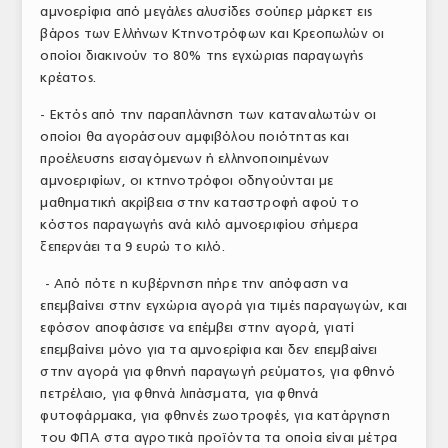
αμνοερίφια από μεγάλες αλυσίδες σούπερ μάρκετ εις
βάρος των Ελλήνων Κτηνοτρόφων και Κρεοπωλών οι
οποίοι διακινούν το 80% της εγχώριας παραγωγής
κρέατος.
- Εκτός από την παραπλάνηση των καταναλωτών οι
οποίοι θα αγοράσουν αμφιβόλου ποιότητας και
προέλευσης εισαγόμενων ή ελληνοποιημένων
αμνοεριφίων, οι κτηνοτρόφοι οδηγούνται με
μαθηματική ακρίβεια στην καταστροφή αφού το
κόστος παραγωγής ανά κιλό αμνοεριφίου σήμερα
ξεπερνάει τα 9 ευρώ το κιλό.
- Από πότε η κυβέρνηση πήρε την απόφαση να
επεμβαίνει στην εγχώρια αγορά για τιμές παραγωγών, και
εφόσον αποφάσισε να επέμβει στην αγορά, γιατί
επεμβαίνει μόνο για τα αμνοερίφια και δεν επεμβαίνει
στην αγορά για φθηνή παραγωγή ρεύματος, για φθηνό
πετρέλαιο, για φθηνά λιπάσματα, για φθηνά
φυτοφάρμακα, για φθηνές ζωοτροφές, για κατάργηση
του ΦΠΑ στα αγροτικά προϊόντα τα οποία είναι μέτρα