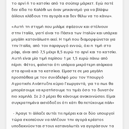
το αρνί ή το κατσίκι από τα σούπερ μάρκετ. Εγώ ποτέ
δεν είδα το Καλάθι ως έναν μηχανισμό για να βλάψω
άλλους κλάδους της αγοράς και δεν θέλω να το κάνω».
«Αυτή τη στιγμή που μιλάμε σφάζουν και στέλνουν
στην Ιταλία, γιατί είναι το Πάσχα των Ιταλών και υπάρχει
μεγάλη κατανάλωση εκεί. Η τιμή που διαμορφώνεται για
την Ιταλία, από τον παραγωγό εννοώ, όχι η τιμή στο
ράφι, είναι από 7,5 μέχρι 8,5 ευρώ το αρνί και το κατσίκι.
Αυτή είναι μία τιμή περίπου 1 με 1,5 ευρώ πάνω από
πέρσι. Φέτος, φαίνεται ότι υπάρχει μικρότερη επάρκεια
στα αρνιά και τα κατσίκια. Είμαστε σε μια μεγάλη
προσπάθεια με τον συνάδελφό μου τον Υπουργό
Αγροτικής Ανάπτυξης κύριο Γεωργαντά, για το πως θα
μπορέσουμε να κρατήσουμε τις τιμές όσο το δυνατόν
πιο χαμηλά. Σε 2-3 μέρες θα κάνουμε ανακοινώσεις. Είμαι
συγκρατημένα αισιόδοξος ότι κάτι θα πετύχουμε πάλι»
- Άραγε τι άλλαξε αυτές τις ημέρες και οι δύο υπουργοί
τώρα σκοπεύουν να πλήξουν την αγορά κρέατος
υποδεικνύοντας στους καταναλωτές να αγοράσουν τα