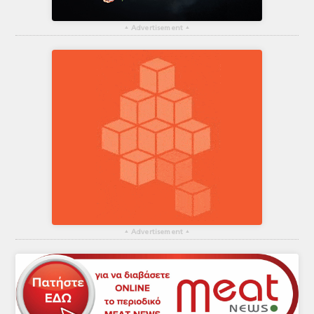
▴
Advertisement
▴
▴
Advertisement
▴