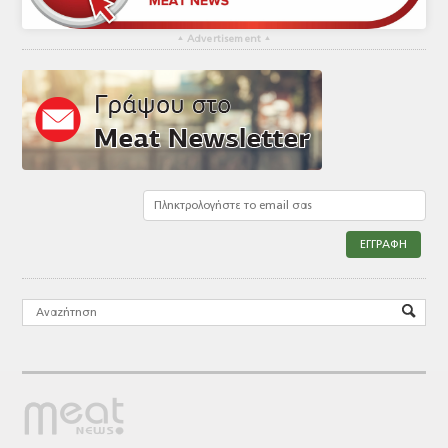
▴
Advertisement
▴