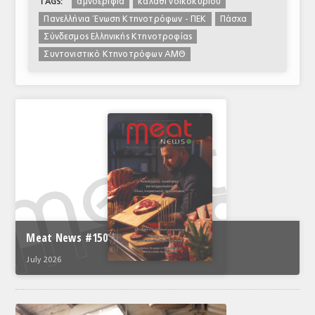
αμνοερίφια
καλάθι νοικοκυριού
TAGS:
Πανελλήνια Ένωση Κτηνοτρόφων - ΠΕΚ
Πάσχα
Σύνδεσμος Ελληνικής Κτηνοτροφίας
Συντονιστικό Κτηνοτρόφων ΑΜΘ
Meat News #150
July 2026