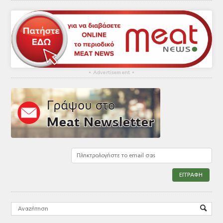
▴
Advertisement
▴