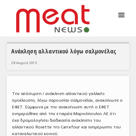
☰
ΑΡΘΡΟΓΡΑΦΙΑ
ΕΛΛΑΔΑ
ΕΙΔΗΣΕΙΣ
Ανάκληση αλλαντικού λόγω σαλμονέλας
ΣΥΝΕΝΤΕΥΞΕΙΣ
28 August 2013
ΘΕΜΑΤΑ
ΑΝΑΛΥΣΕΙΣ
Την απόσυρση / ανάκληση αλλαντικού γαλλικής
ΚΟΣΜΟΣ
προέλευσης, λόγω παρουσίας σαλμονέλας, ανακοίνωσε ο
ΕΦΕΤ. Σύμφωνα με την ανακοίνωση αυτή ο ΕΦΕΤ
ΕΙΔΗΣΕΙΣ
ενημερώθηκε από την εταιρεία Μαρινόπουλος ΑΕ ότι
έχει δρομολογήσει διαδικασία ανάκλησης του
ΕΥΡΩΠΑΪΚΕΣ ΑΠΟΦΑΣΕΙΣ
αλλαντικού Rosette της Carrefour και ενημέρωσης του
ΘΕΜΑΤΑ
καταναλωτικού κοινού.