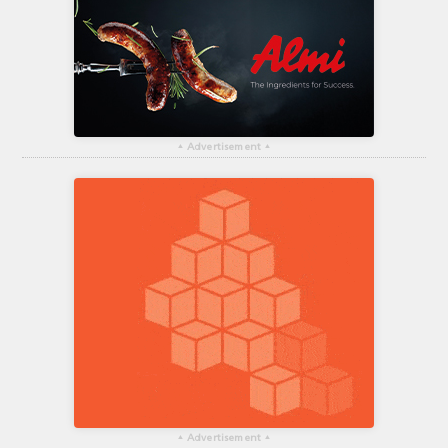
▴
Advertisement
▴
▴
Advertisement
▴