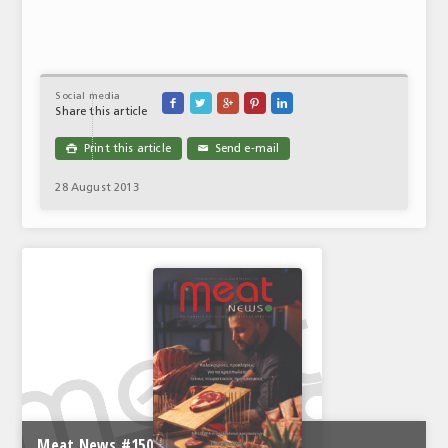
ΑΝΑΛΥΣΕΙΣ
ΕΜΠΟΡΙΚΟΣ ΚΑΤΑΛΟΓΟΣ
Social media





ΠΑΡΑΓΩΓΗ & ΕΜΠΟΡΙΑ
Share this article
ΣΦΑΓΕΙΑ
Print this article
Send e-mail

✉
28 August 2013
ΠΡΩΤΕΣ ΥΛΕΣ
ΕΞΟΠΛΙΣΜΟΣ
ΥΠΗΡΕΣΙΕΣ
ΕΜΠΟΡΙΚΟΙ ΑΝΤΙΠΡΟΣΩΠΟΙ
ΝΟΜΟΘΕΣΙΑ
ΕΛΛΗΝΙΚΗ ΝΟΜΟΘΕΣΙΑ
ΕΥΡΩΠΑΪΚΗ ΝΟΜΟΘΕΣΙΑ
Meat News #150