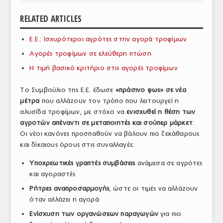
ΑΝΑΛΥΣΕΙΣ
RELATED ARTICLES
ΕΜΠΟΡΙΚΟΣ ΚΑΤΑΛΟΓΟΣ
Ε.Ε.: Ισχυρότεροι αγρότες στην αγορά τροφίμων
Αγορές τροφίμων σε ελεύθερη πτώση
ΠΑΡΑΓΩΓΗ & ΕΜΠΟΡΙΑ
Η τιμή βασικό κριτήριο στις αγορές τροφίμων
ΣΦΑΓΕΙΑ
Το Συμβούλιο της Ε.Ε. έδωσε
«πράσινο φως» σε νέα
ΠΡΩΤΕΣ ΥΛΕΣ
μέτρα
που αλλάζουν τον τρόπο που λειτουργεί η
αλυσίδα τροφίμων, με στόχο να
ενισχυθεί η θέση των
ΕΞΟΠΛΙΣΜΟΣ
αγροτών απέναντι σε μεταποιητές και σούπερ μάρκετ
.
Οι νέοι κανόνες προσπαθούν να βάλουν πιο ξεκάθαρους
ΥΠΗΡΕΣΙΕΣ
και δίκαιους όρους στις συναλλαγές:
ΕΜΠΟΡΙΚΟΙ ΑΝΤΙΠΡΟΣΩΠΟΙ
Υποχρεωτικές γραπτές συμβάσεις
ανάμεσα σε αγρότες
ΝΟΜΟΘΕΣΙΑ
και αγοραστές
Ρήτρες αναπροσαρμογής
, ώστε οι τιμές να αλλάζουν
ΕΛΛΗΝΙΚΗ ΝΟΜΟΘΕΣΙΑ
όταν αλλάζει η αγορά
ΕΥΡΩΠΑΪΚΗ ΝΟΜΟΘΕΣΙΑ
Ενίσχυση των οργανώσεων παραγωγών
για πιο