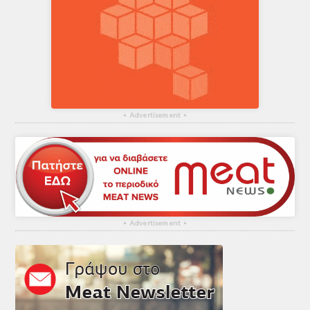
▴
Advertisement
▴
▴
Advertisement
▴