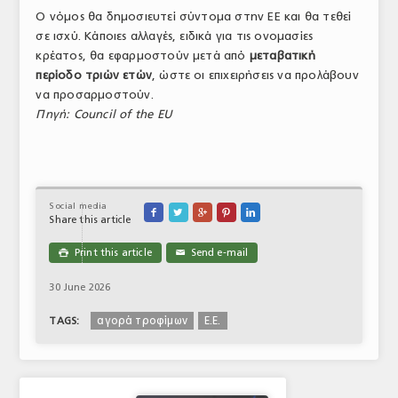
Ο νόμος θα δημοσιευτεί σύντομα στην ΕΕ και θα τεθεί
σε ισχύ. Κάποιες αλλαγές, ειδικά για τις ονομασίες
κρέατος, θα εφαρμοστούν μετά από
μεταβατική
περίοδο τριών ετών
, ώστε οι επιχειρήσεις να προλάβουν
να προσαρμοστούν.
Πηγή: Council of the EU
Social media





Share this article
Print this article
Send e-mail

✉
30 June 2026
αγορά τροφίμων
Ε.Ε.
TAGS: