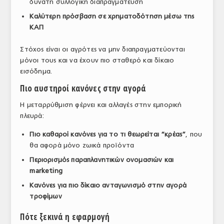
δυνατή συλλογική διαπραγμάτευση
ΤΟ ΠΕΡΙΟΔΙΚΟ
Καλύτερη πρόσβαση σε χρηματοδότηση μέσω της
ΚΑΠ
Profile
Στόχος είναι οι αγρότες να μην διαπραγματεύονται
ΑΡΧΕΙΟ ΤΕΥΧΩΝ
μόνοι τους και να έχουν πιο σταθερό και δίκαιο
ΣΥΝΕΔΡΙΟ ΚΡΕΑΤΟΣ
εισόδημα.
Πιο αυστηροί κανόνες στην αγορά
Η μεταρρύθμιση φέρνει και αλλαγές στην εμπορική
πλευρά:
Πιο καθαροί κανόνες για το τι θεωρείται “κρέας”
, που
θα αφορά μόνο ζωικά προϊόντα
Περιορισμός παραπλανητικών ονομασιών και
marketing
Κανόνες για πιο δίκαιο ανταγωνισμό στην αγορά
τροφίμων
Πότε ξεκινά η εφαρμογή