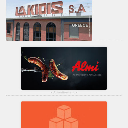
▴
Advertisement
▴