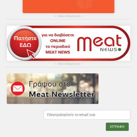
▴
Advertisement
▴
▴
Advertisement
▴