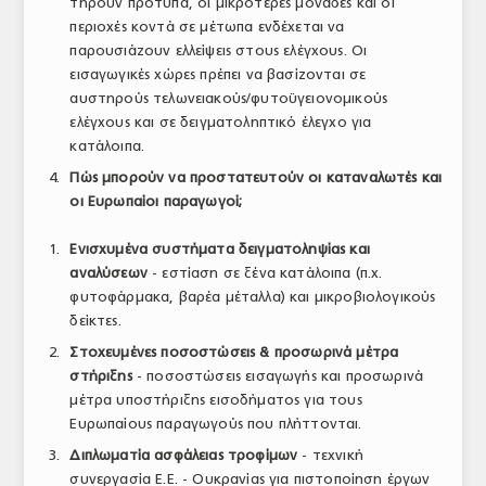
τηρούν πρότυπα, οι μικρότερες μονάδες και οι
περιοχές κοντά σε μέτωπα ενδέχεται να
παρουσιάζουν ελλείψεις στους ελέγχους. Οι
εισαγωγικές χώρες πρέπει να βασίζονται σε
αυστηρούς τελωνειακούς/φυτοϋγειονομικούς
ελέγχους και σε δειγματοληπτικό έλεγχο για
κατάλοιπα.
Πώς μπορούν να προστατευτούν οι καταναλωτές και
οι Ευρωπαίοι παραγωγοί;
Ενισχυμένα συστήματα δειγματοληψίας και
αναλύσεων
- εστίαση σε ξένα κατάλοιπα (π.χ.
φυτοφάρμακα, βαρέα μέταλλα) και μικροβιολογικούς
δείκτες.
Στοχευμένες ποσοστώσεις & προσωρινά μέτρα
στήριξης
- ποσοστώσεις εισαγωγής και προσωρινά
μέτρα υποστήριξης εισοδήματος για τους
Ευρωπαίους παραγωγούς που πλήττονται.
Διπλωματία ασφάλειας τροφίμων
- τεχνική
συνεργασία Ε.Ε. - Ουκρανίας για πιστοποίηση έργων