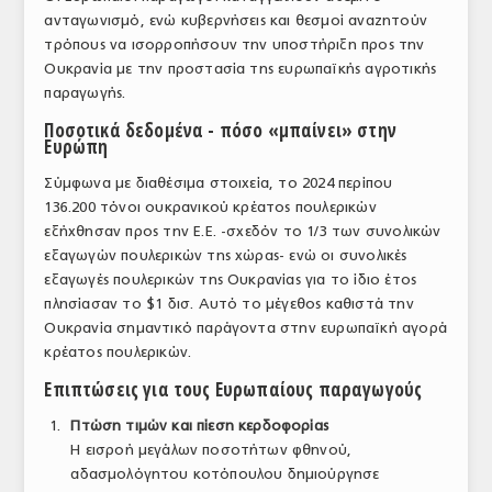
ανταγωνισμό, ενώ κυβερνήσεις και θεσμοί αναζητούν
ΤΟ ΠΕΡΙΟΔΙΚΟ
τρόπους να ισορροπήσουν την υποστήριξη προς την
Profile
Ουκρανία με την προστασία της ευρωπαϊκής αγροτικής
παραγωγής.
ΑΡΧΕΙΟ ΤΕΥΧΩΝ
Ποσοτικά δεδομένα - πόσο «μπαίνει» στην
Ευρώπη
ΣΥΝΕΔΡΙΟ ΚΡΕΑΤΟΣ
Σύμφωνα με διαθέσιμα στοιχεία, το 2024 περίπου
136.200 τόνοι ουκρανικού κρέατος πουλερικών
εξήχθησαν προς την Ε.Ε. -σχεδόν το 1/3 των συνολικών
εξαγωγών πουλερικών της χώρας- ενώ οι συνολικές
εξαγωγές πουλερικών της Ουκρανίας για το ίδιο έτος
πλησίασαν το $1 δισ. Αυτό το μέγεθος καθιστά την
Ουκρανία σημαντικό παράγοντα στην ευρωπαϊκή αγορά
κρέατος πουλερικών.
Επιπτώσεις για τους Ευρωπαίους παραγωγούς
Πτώση τιμών και πίεση κερδοφορίας
Η εισροή μεγάλων ποσοτήτων φθηνού,
αδασμολόγητου κοτόπουλου δημιούργησε