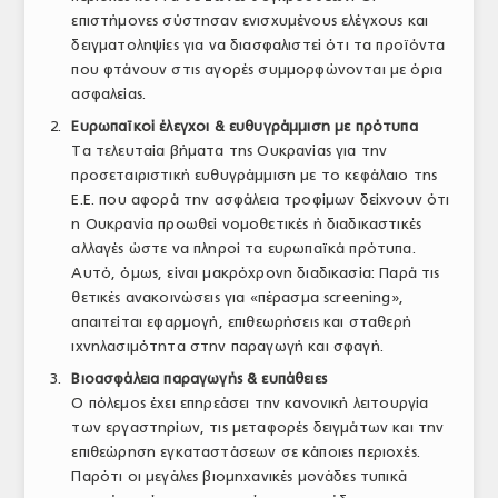
επιστήμονες σύστησαν ενισχυμένους ελέγχους και
δειγματοληψίες για να διασφαλιστεί ότι τα προϊόντα
που φτάνουν στις αγορές συμμορφώνονται με όρια
ασφαλείας.
Ευρωπαϊκοί έλεγχοι & ευθυγράμμιση με πρότυπα
Τα τελευταία βήματα της Ουκρανίας για την
προσεταιριστική ευθυγράμμιση με το κεφάλαιο της
Ε.Ε. που αφορά την ασφάλεια τροφίμων δείχνουν ότι
η Ουκρανία προωθεί νομοθετικές ή διαδικαστικές
αλλαγές ώστε να πληροί τα ευρωπαϊκά πρότυπα.
Αυτό, όμως, είναι μακρόχρονη διαδικασία: Παρά τις
θετικές ανακοινώσεις για «πέρασμα screening»,
απαιτείται εφαρμογή, επιθεωρήσεις και σταθερή
ιχνηλασιμότητα στην παραγωγή και σφαγή.
Βιοασφάλεια παραγωγής & ευπάθειες
Ο πόλεμος έχει επηρεάσει την κανονική λειτουργία
των εργαστηρίων, τις μεταφορές δειγμάτων και την
επιθεώρηση εγκαταστάσεων σε κάποιες περιοχές.
Παρότι οι μεγάλες βιομηχανικές μονάδες τυπικά