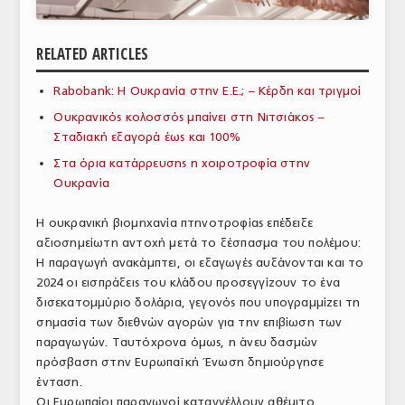
ΑΝΑΛΥΣΕΙΣ
RELATED ARTICLES
ΕΜΠΟΡΙΚΟΣ ΚΑΤΑΛΟΓΟΣ
Rabobank: Η Ουκρανία στην Ε.Ε.; – Κέρδη και τριγμοί
ΠΑΡΑΓΩΓΗ & ΕΜΠΟΡΙΑ
Ουκρανικός κολοσσός μπαίνει στη Νιτσιάκος –
ΣΦΑΓΕΙΑ
Σταδιακή εξαγορά έως και 100%
Στα όρια κατάρρευσης η χοιροτροφία στην
ΠΡΩΤΕΣ ΥΛΕΣ
Ουκρανία
ΕΞΟΠΛΙΣΜΟΣ
Η ουκρανική βιομηχανία πτηνοτροφίας επέδειξε
αξιοσημείωτη αντοχή μετά το ξέσπασμα του πολέμου:
ΥΠΗΡΕΣΙΕΣ
Η παραγωγή ανακάμπτει, οι εξαγωγές αυξάνονται και το
ΕΜΠΟΡΙΚΟΙ ΑΝΤΙΠΡΟΣΩΠΟΙ
2024 οι εισπράξεις του κλάδου προσεγγίζουν το ένα
δισεκατομμύριο δολάρια, γεγονός που υπογραμμίζει τη
ΝΟΜΟΘΕΣΙΑ
σημασία των διεθνών αγορών για την επιβίωση των
παραγωγών. Ταυτόχρονα όμως, η άνευ δασμών
ΕΛΛΗΝΙΚΗ ΝΟΜΟΘΕΣΙΑ
πρόσβαση στην Ευρωπαϊκή Ένωση δημιούργησε
ένταση.
ΕΥΡΩΠΑΪΚΗ ΝΟΜΟΘΕΣΙΑ
Οι Ευρωπαίοι παραγωγοί καταγγέλλουν αθέμιτο