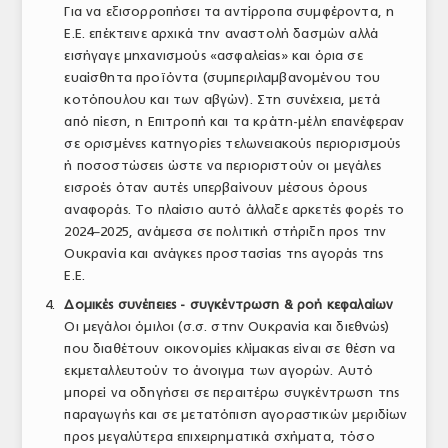
Για να εξισορροπήσει τα αντίρροπα συμφέροντα, η
Ε.Ε. επέκτεινε αρχικά την αναστολή δασμών αλλά
εισήγαγε μηχανισμούς «ασφαλείας» και όρια σε
ευαίσθητα προϊόντα (συμπεριλαμβανομένου του
κοτόπουλου και των αβγών). Στη συνέχεια, μετά
από πίεση, η Επιτροπή και τα κράτη-μέλη επανέφεραν
σε ορισμένες κατηγορίες τελωνειακούς περιορισμούς
ή ποσοστώσεις ώστε να περιοριστούν οι μεγάλες
εισροές όταν αυτές υπερβαίνουν μέσους όρους
αναφοράς. Το πλαίσιο αυτό άλλαξε αρκετές φορές το
2024–2025, ανάμεσα σε πολιτική στήριξη προς την
Ουκρανία και ανάγκες προστασίας της αγοράς της
Ε.Ε.
Δομικές συνέπειες - συγκέντρωση & ροή κεφαλαίων
Οι μεγάλοι όμιλοι (σ.σ. στην Ουκρανία και διεθνώς)
που διαθέτουν οικονομίες κλίμακας είναι σε θέση να
εκμεταλλευτούν το άνοιγμα των αγορών. Αυτό
μπορεί να οδηγήσει σε περαιτέρω συγκέντρωση της
παραγωγής και σε μετατόπιση αγοραστικών μεριδίων
προς μεγαλύτερα επιχειρηματικά σχήματα, τόσο