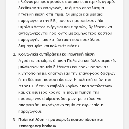
πλεόνασμα προσφοράς σε όποιες εσωτερικές αγορές
δέχθηκαν τις εισαγωγές, με άμεσο αποτέλεσμα
πτωτική πίεση στις τιμές. Οι μικροί και μεσαίοι
παραγωγοί στην Ε.Ε., που αντιμετωπίζουν ήδη
υψηλό κόστος ενέργειας και εισροών, βρέθηκαν να
ανταγωνίζονται προϊόντα με χαμηλότερο κόστος
παραγωγής - μια κατάσταση που προκάλεσε
διαμαρτυρίες και πολιτικές πιέσεις.
Κοινωνικές αντιδράσεις και πολιτική πίεση
Αγρότες σε χώρες όπως η Πολωνία και άλλες περιοχές
μπλόκαραν σημεία διέλευσης και προχώρησαν σε
κινητοποιήσεις, απαιτώντας την επαναφορά δασμών
ή τη θέσπιση ποσοστώσεων. Η πολιτική απάντηση
στην Ε.Ε. ήταν η επιβολή «ορίων / ποσοστώσεων»
και, σε δεύτερο χρόνο, η επανεκτίμηση της
προσωρινής εξαίρεσης δασμών, με στόχο να
αποφευχθεί μακρόχρονη ζημία σε ευρωπαίους
παραγωγούς.
Πολιτική λύση - προσωρινές ποσοστώσεις και
«emergency brakes»