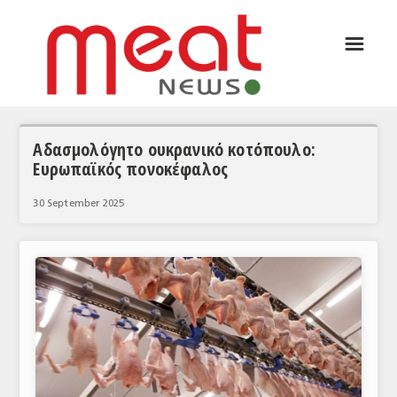
☰
ΑΡΘΡΟΓΡΑΦΙΑ
ΕΛΛΑΔΑ
ΕΙΔΗΣΕΙΣ
Αδασμολόγητο ουκρανικό κοτόπουλο:
Ευρωπαϊκός πονοκέφαλος
ΣΥΝΕΝΤΕΥΞΕΙΣ
30 September 2025
ΘΕΜΑΤΑ
ΑΝΑΛΥΣΕΙΣ
ΚΟΣΜΟΣ
ΕΙΔΗΣΕΙΣ
ΕΥΡΩΠΑΪΚΕΣ ΑΠΟΦΑΣΕΙΣ
ΘΕΜΑΤΑ