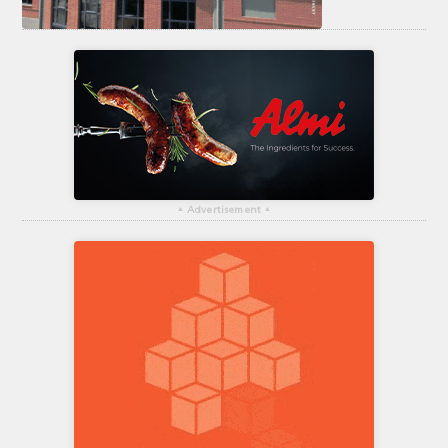
▴
Advertisement
▴