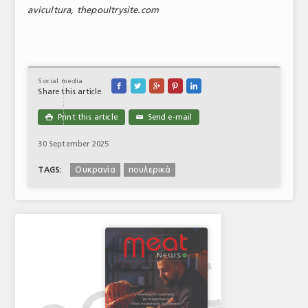
avicultura, thepoultrysite.com
Social media





Share this article
Print this article
Send e-mail

✉
30 September 2025
Ουκρανία
πουλερικά
TAGS: