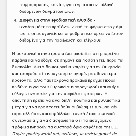
συμμόρφωσης, κοινά εργαστήρια και ανταλλαγή
δεδομένων δειγματοληψιών.
Διαφάνεια στην εφοδιαστική αλυσίδα
-
ιχνηλασιμότητα προϊόντων από τη φάρμα στο ράφι
ώστε οι εισαγωγείς και οι ρυθμιστικές αρχές να έχουν
δεδομένα για την προέλευση και ελέγχους.
Η ουκρανική πτηνοτροφία έχει αποδείξει ότι μπορεί να
παράγει και να εξάγει σε σημαντικές ποσότητες, παρά τις
δυσκολίες. Αυτό δημιουργεί ευκαιρίες για την Ουκρανία
και τροφοδοτεί τις παγκόσμιες αγορές με φθηνότερα
προϊόντα, αλλά ταυτόχρονα προκαλεί πραγματικούς
κινδύνους για τους Ευρωπαίους παραγωγούς και εγείρει
εύλογες ανησυχίες για την ασφάλεια τροφίμων. Η
απάντηση πρέπει να είναι διπλή: πολιτικά και ρυθμιστικά
μέτρα για να προστατευθούν οι βιώσιμες ευρωπαϊκές
εκμεταλλεύσεις και παράλληλα τεχνική / επιστημονική
συνεργασία για να διασφαλιστεί ότι τα εισαγόμενα
τρόφιμα πληρούν τα αυστηρά όρια ασφάλειας της Ε.Ε.
Πηγές: poultryworld.net, aviNews, la revista global de