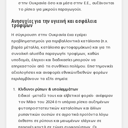
στην Ουκρανία όσο και μέσα στην Ε.Ε., αυξάνοντας
το ρίσκο για μικρούς παραγωγούς.
Ανησυχίες για την υγιεινή και ασφάλεια
τροφίμων
Η σύγκρουση στην Ουκρανία έχει εγείρει
προβληματισμούς για περιβαλλοντικά κατάλοιπα (π.χ.
βαρέα μέταλλα, κατάλοιπα φυτοφαρμάκων) και για τη
συνολική αλυσίδα παραγωγής τροφίμων, καθώς
υποδομές, έλεγχοι και διαδικασίες μπορούν να
επηρεαστούν από τις συνθήκες πολέμου. Επιστημονικές
αξιολογήσεις και αναφορές εθνικών/διεθνών φορέων
περιλαμβάνουν τα εξής σημεία:
Κίνδυνοι ρύπων & υπολειμμάτων
Ειδικοί -μεταξύ τους και ελβετικοί φορείς- ανέφεραν
τον Μάιο του 2024 ότι υπάρχει ρίσκο αυξημένων
φυτοπροστατευτικών καταλοίπων και άλλων
ρυπαντικών ουσιών σε αγροτικά προϊόντα λόγω
έκθεσης σε ρύπους και μειωμένων ελέγχων σε
περιοχές κοντά σε ζώνες συγκρούσεων. Οι