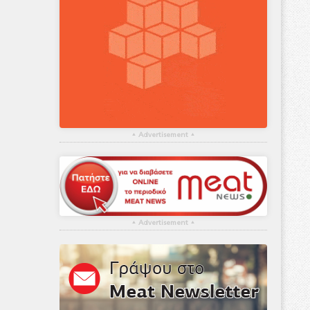
▴
Advertisement
▴
▴
Advertisement
▴