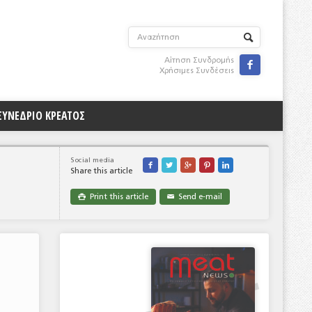
Αίτηση Συνδρομής

Χρήσιμες Συνδέσεις
ΣΥΝΕΔΡΙΟ ΚΡΕΑΤΟΣ
Social media





Share this article
Print this article
Send e-mail

✉