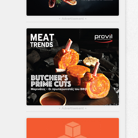
▴
Advertisement
▴
▴
Advertisement
▴