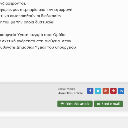
ενδιαφέροντος.
φορίες μας η εμπειρία από την εφαρμογή
τί να απλοποιηθούν οι διαδικασίες
τητας, με την οποία δυστυχώς
 Υπουργείο Υγείας συγκρότησε Ομάδα
ε σχετική ανάρτηση στη Διαύγεια, στην
ιεύθυνσης Δημόσιας Υγείας του υπουργείου
Social media





Share this article
Print this article
Send e-mail

✉