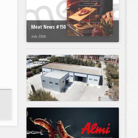
Meat News #150
July 2026