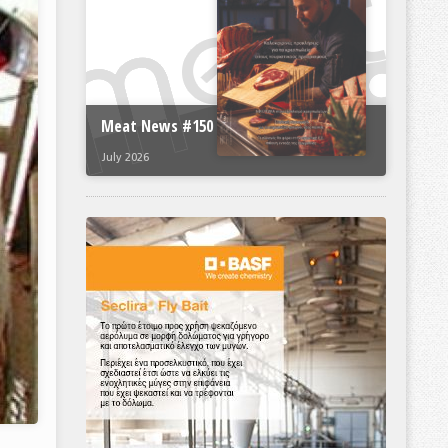
Meat News #150
July 2026