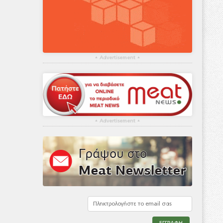
▴
Advertisement
▴
▴
Advertisement
▴