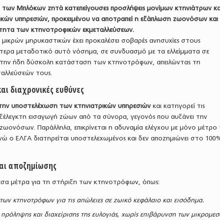
ή των Μπλόκων ζητά κατεπείγουσες προσλήψεις μονίμων κτηνιάτρων κα
ικών υπηρεσιών, προκειμένου να αποτραπεί η εξάπλωση ζωονόσων και
ότητα των κτηνοτροφικών εκμεταλλεύσεων.
ν μικρών μηρυκαστικών έχει προκαλέσει σοβαρές ανησυχίες στους
ίτερα μεταδοτικό αυτό νόσημα, σε συνδυασμό με τα ελλείμματα σε
ι την ήδη δύσκολη κατάσταση των κτηνοτρόφων, απειλώντας τη
αλλεύσεών τους.
αι διαχρονικές ευθύνες
ι την υποστελέχωση των κτηνιατρικών υπηρεσιών
και κατηγορεί τις
εξέλεγκτη εισαγωγή ζώων από τα σύνορα, γεγονός που αυξάνει την
ζωονόσων. Παράλληλα, επικρίνεται η αδυναμία ελέγχου με μόνο μέτρο
ώ ο ΕΛΓΑ διατηρείται υποστελεχωμένος και δεν αποζημιώνει στο 100%
και αποζημίωσης
μεσα μέτρα για τη στήριξη των κτηνοτρόφων, όπως:
ων κτηνοτρόφων για τις απώλειες σε ζωικό κεφάλαιο και εισόδημα.
πρόληψης και διαχείρισης της ευλογιάς, χωρίς επιβάρυνση των μικρομε