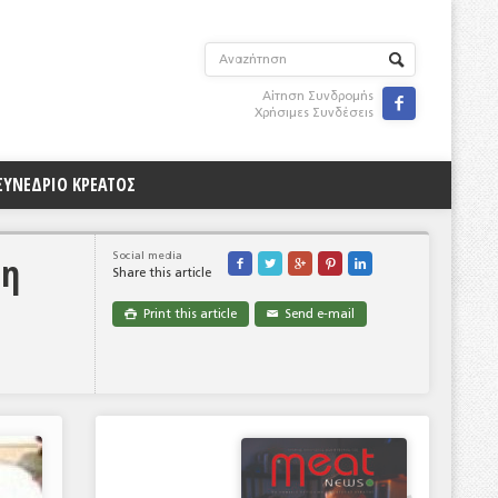
Αίτηση Συνδρομής

Χρήσιμες Συνδέσεις
ΣΥΝΕΔΡΙΟ ΚΡΕΑΤΟΣ
ση
Social media





Share this article
Print this article
Send e-mail

✉