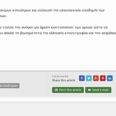
ονίμων κτηνιάτρων και ενίσχυση της υλικοτεχνικής υποδομής των
ιών.
ς τονίζει την ανάγκη για άμεση κινητοποίηση των αρχών ώστε να
ου απειλεί τη βιωσιμότητα της ελληνικής κτηνοτροφίας και την ασφάλεια
Social media





Share this article
 κτηνιάτρων
Print this article
Send e-mail

✉