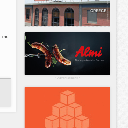
 της
▴
Advertisement
▴