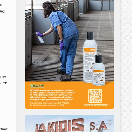
ι
 να
 την
 τις
σαίων