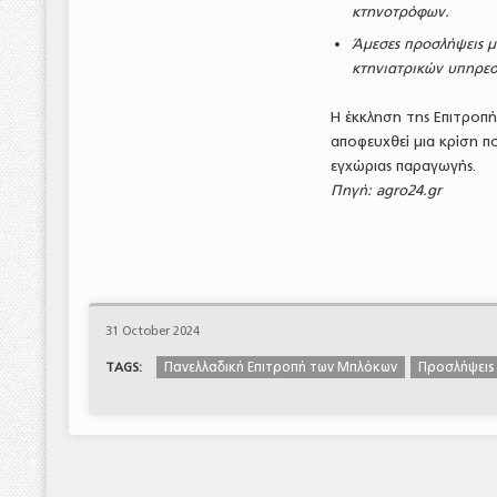
κτηνοτρόφων.
Άμεσες προσλήψεις μ
κτηνιατρικών υπηρεσ
Η έκκληση της Επιτροπή
αποφευχθεί μια κρίση π
εγχώριας παραγωγής.
Πηγή: agro24.gr
31 October 2024
Πανελλαδική Επιτροπή των Μπλόκων
Προσλήψεις
TAGS: