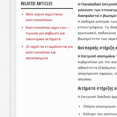
RELATED ARTICLES
Η Πανελλαδική Επιτροπ
ενίσχυση των κτηνιατρ
Νέος γύρος αγροτικών
διασφαλιστεί η βιωσιμ
κινητοποιήσεων
Η επιδημία ευλογιάς τω
κτηνοτρόφους. Το ιδια
Κινητοποιήσεις αγροτών –
προσωπικό, επιδεινώνε
Αγωνία για επιβίωση και
βιωσιμότητα των εκμετ
οικονομικά αιτήματα
Οι αγρότες ετοιμάζονται για
Ανεπαρκής στήριξη κ
κινητοποιήσεις και
Η Επιτροπή επισημαίνε
αποκλεισμούς
κυβερνήσεις για την αν
πιθανότητα εξάπλωσης 
απαγόρευση σφαγών, εν
απώλειες.
Αιτήματα στήριξης 
Η Επιτροπή διεκδικεί ά
Πλήρης αποζημίωση τ
Κάλυψη του κόστους 