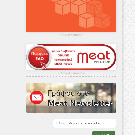
▴
Advertisement
▴
▴
Advertisement
▴