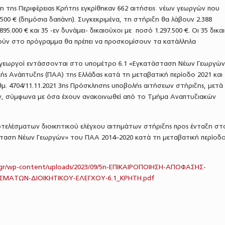
 της Περιφέρειας Κρήτης εγκρίθηκαν 662 αιτήσεις νέων γεωργών που
.500 € (δημόσια δαπάνη). Συγκεκριμένα, τη στήριξη θα λάβουν 2.388
895.000 € και 35 -εν δυνάμει- δικαιούχοι με ποσό 1.297.500 €. Οι 35 δικα
ούν στο πρόγραμμα θα πρέπει να προσκομίσουν τα κατάλληλα
 γεωργοί εντάσσονται στο υπομέτρο 6.1 «Εγκατάσταση Νέων Γεωργώ
ς Ανάπτυξης (ΠΑΑ) της Ελλάδας κατά τη μεταβατική περίοδο 2021 και 
ιθμ. 4704/11.11.2021 3ης Πρόσκλησης υποβολής αιτήσεων στήριξης, μετά
, σύμφωνα με όσα έχουν ανακοινωθεί από το Τμήμα Αναπτυξιακών
οτελέσματων διοικητικού ελέγχου αιτημάτων στήριξης προς ένταξη στ
ταση Νέων Γεωργών» του ΠΑΑ 2014–2020 κατά τη μεταβατική περίοδο
.gr/wp-content/uploads/2023/09/5η-ΕΠΙΚΑΙΡΟΠΟΙΗΣΗ-ΑΠΟΦΑΣΗΣ-
ΜΑΤΩΝ-ΔΙΟΙΚΗΤΙΚΟΥ-ΕΛΕΓΧΟΥ-6.1_ΚΡΗΤΗ.p
df