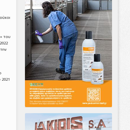
ιούχοι
ν» του
2022
 την
ο
 2021