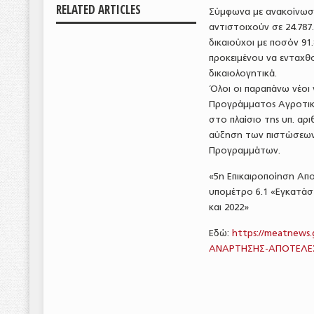
RELATED ARTICLES
Σύμφωνα με ανακοίνωση
αντιστοιχούν σε 24.787
δικαιούχοι με ποσόν 91.
προκειμένου να ενταχθ
δικαιολογητικά.
Όλοι οι παραπάνω νέοι
Προγράμματος Αγροτική
στο πλαίσιο της υπ. αρ
αύξηση των πιστώσεων
Προγραμμάτων.
«5η Επικαιροποίηση Απ
υπομέτρο 6.1 «Εγκατάσ
και 2022»
Εδώ:
https://meatnews
ΑΝΑΡΤΗΣΗΣ-ΑΠΟΤΕΛΕΣ