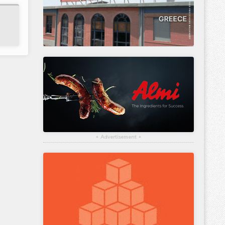
▴
Advertisement
▴