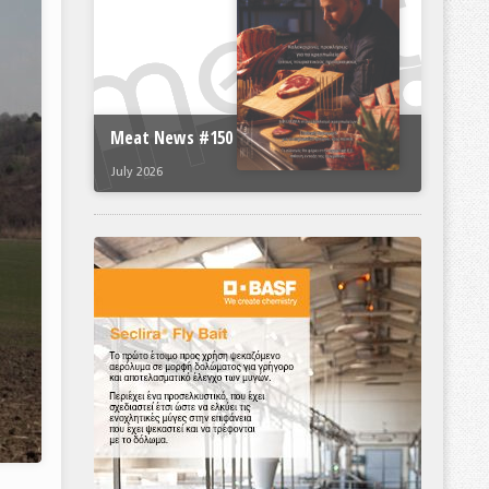
Meat News #150
July 2026