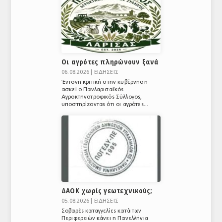
ΑΝΑΛΥΣΕΙΣ
ΕΜΠΟΡΙΚΟΣ ΚΑΤΑΛΟΓΟΣ
ΠΑΡΑΓΩΓΗ & ΕΜΠΟΡΙΑ
Οι αγρότες πληρώνουν ξανά
06.08.2026 |
ΕΙΔΗΣΕΙΣ
ΣΦΑΓΕΙΑ
Έντονη κριτική στην κυβέρνηση
ασκεί ο Πανλαρισαϊκός
ΠΡΩΤΕΣ ΥΛΕΣ
Αγροκτηνοτροφικός Σύλλογος,
υποστηρίζοντας ότι οι αγρότες...
ΕΞΟΠΛΙΣΜΟΣ
ΥΠΗΡΕΣΙΕΣ
ΕΜΠΟΡΙΚΟΙ ΑΝΤΙΠΡΟΣΩΠΟΙ
ΝΟΜΟΘΕΣΙΑ
ΔΑΟΚ χωρίς γεωτεχνικούς;
ΕΛΛΗΝΙΚΗ ΝΟΜΟΘΕΣΙΑ
05.08.2026 |
ΕΙΔΗΣΕΙΣ
Σοβαρές καταγγελίες κατά των
ΕΥΡΩΠΑΪΚΗ ΝΟΜΟΘΕΣΙΑ
Περιφερειών κάνει η Πανελλήνια