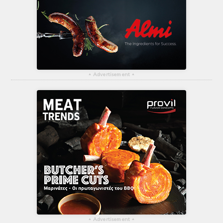
▴
Advertisement
▴
▴
Advertisement
▴